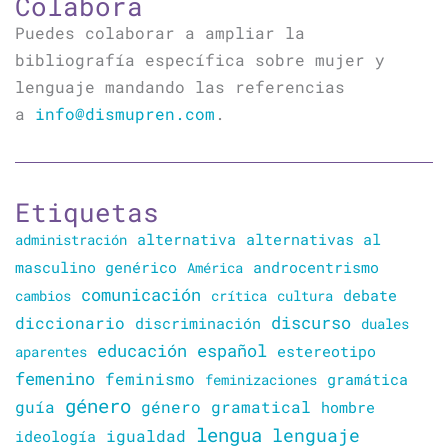
Colabora
Puedes colaborar a ampliar la
bibliografía específica sobre mujer y
lenguaje mandando las referencias
a
info@dismupren.com
.
Etiquetas
alternativa
alternativas al
administración
masculino genérico
América
androcentrismo
comunicación
cambios
crítica
cultura
debate
discurso
diccionario
discriminación
duales
educación
español
estereotipo
aparentes
femenino
feminismo
gramática
feminizaciones
género
guía
género gramatical
hombre
lengua
lenguaje
igualdad
ideología