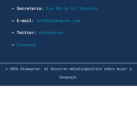
Secretaría:
Eva María Gil Benítez
E-mail:
info@dismupren.com
Twitter:
@dismupren
Facebook
© 2026 Dismupren: el discurso metalingüístico sobre mujer y
lenguaje.