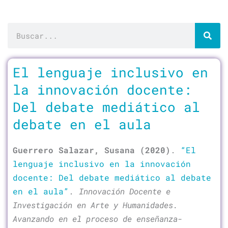
Buscar
Página
Página
Página
Página
Página
Página
El lenguaje inclusivo en
la innovación docente:
Del debate mediático al
debate en el aula
Guerrero Salazar, Susana (2020)
.
“El
lenguaje inclusivo en la innovación
docente: Del debate mediático al debate
en el aula”
.
Innovación Docente e
Investigación en Arte y Humanidades.
Avanzando en el proceso de enseñanza-