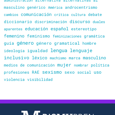
alternativa
alternativas al
administración
masculino genérico
América
androcentrismo
comunicación
cambios
crítica
cultura
debate
discurso
diccionario
discriminación
duales
educación
español
estereotipo
aparentes
femenino
feminismo
gramática
feminizaciones
género
guía
género gramatical
hombre
lengua
lenguaje
igualdad
ideología
inclusivo
léxico
masculino
marca
machismo
mujer
política
medios de comunicación
nombrar
sexismo
sexo
uso
RAE
profesiones
social
violencia
visibilidad