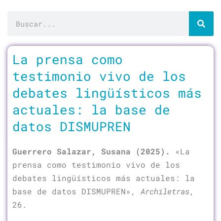
Buscar
Página
Página
Página
Página
La prensa como
testimonio vivo de los
debates lingüísticos más
actuales: la base de
datos DISMUPREN
Guerrero Salazar, Susana (2025).
«La
prensa como testimonio vivo de los
debates lingüísticos más actuales: la
base de datos DISMUPREN»,
Archiletras
,
26.