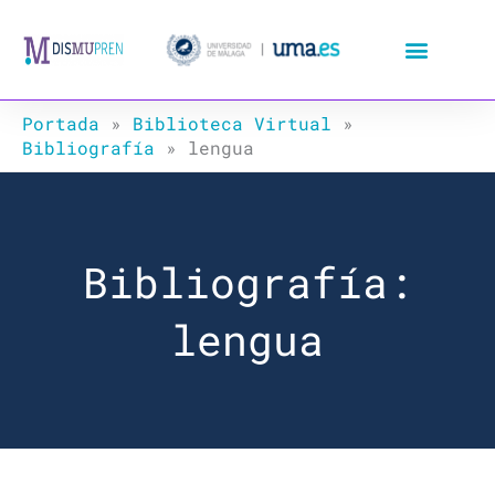
Ir
al
contenido
Portada
»
Biblioteca Virtual
»
Bibliografía
»
lengua
Bibliografía:
lengua