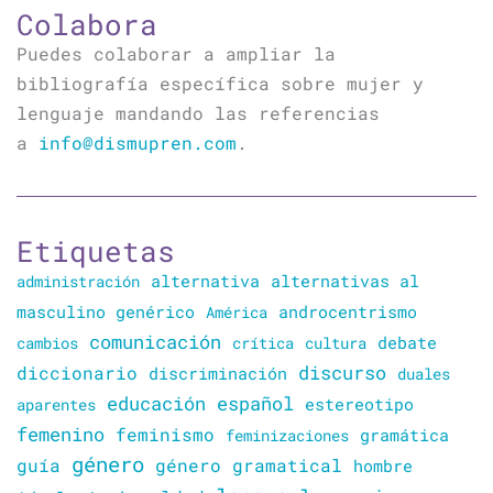
Colabora
Puedes colaborar a ampliar la
bibliografía específica sobre mujer y
lenguaje mandando las referencias
a
info@dismupren.com
.
Etiquetas
alternativa
alternativas al
administración
masculino genérico
América
androcentrismo
comunicación
cambios
crítica
cultura
debate
discurso
diccionario
discriminación
duales
educación
español
estereotipo
aparentes
femenino
feminismo
gramática
feminizaciones
género
guía
género gramatical
hombre