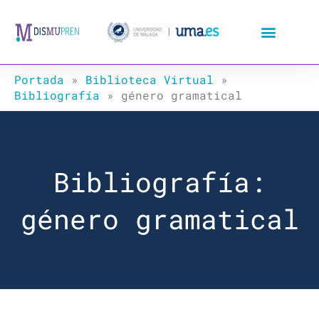
Ir
al
contenido
Portada
»
Biblioteca Virtual
»
Bibliografía
»
género gramatical
Bibliografía:
género gramatical