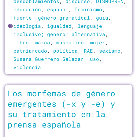
desdoblamientos
,
discurso
,
DISMUPREN
,
educación
,
español
,
feminismo
,
fuente
,
género gramatical
,
guía
,
ideología
,
igualdad
,
lenguaje
inclusivo; género; alternativa
,
libro
,
marca
,
masculino
,
mujer
,
patriarcado
,
política
,
RAE
,
sexismo
,
Susana Guerrero Salazar
,
uso
,
violencia
Los morfemas de género
emergentes (-x y -e) y
su tratamiento en la
prensa española