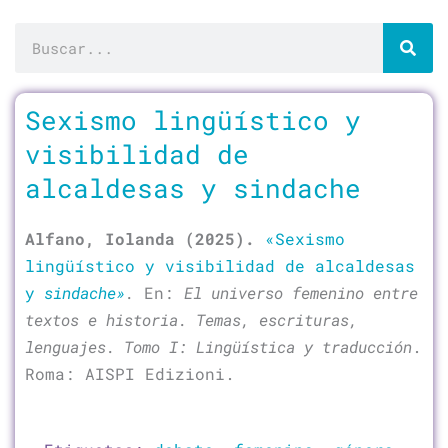
Buscar
Página
Página
Página
Página
Sexismo lingüístico y
visibilidad de
alcaldesas y sindache
Alfano, Iolanda (2025).
«Sexismo
lingüístico y visibilidad de alcaldesas
y
sindache»
.
En:
El universo femenino entre
textos e historia. Temas, escrituras,
lenguajes. Tomo I: Lingüística y traducción
.
Roma: AISPI Edizioni.