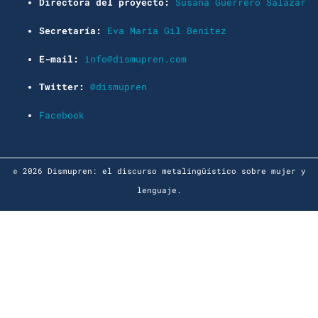
Directora del proyecto:
Susana Guerrero Salazar
Secretaría:
Eva María Gil Benítez
E-mail:
info@dismupren.com
Twitter:
@dismupren
Facebook
© 2026 Dismupren: el discurso metalingüístico sobre mujer y
lenguaje.