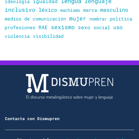
lengua
lenguaje
igualdad
ideología
inclusivo
léxico
masculino
marca
machismo
mujer
política
medios de comunicación
nombrar
sexismo
sexo
uso
RAE
profesiones
social
violencia
visibilidad
Contacta con Dismupren