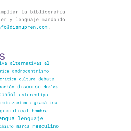
ampliar la bibliografía
jer y lenguaje mandando
nfo@dismupren.com
.
s
iva
alternativas al
rica
androcentrismo
crítica
cultura
debate
discurso
nación
duales
spañol
estereotipo
gramática
feminizaciones
gramatical
hombre
engua
lenguaje
masculino
marca
chismo