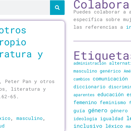
Colabora
Puedes colaborar a 
específica sobre mu
otros
las referencias a
i
ropio
ratura y
Etiqueta
alternat
administración
masculino genérico
Amé
comunicación
cambios
, Peter Pan y otros
diccionario
discrimi
os, literatura y
educación
e
aparentes
.62-65.
femenino
feminismo
género
guía
género 
l
xico
,
masculino
,
igualdad
ideología
ud
inclusivo
léxico
ma