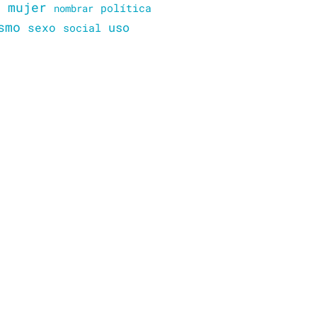
mujer
política
n
nombrar
smo
sexo
uso
social