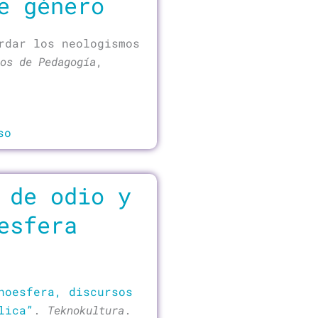
e género
rdar los neologismos
os de Pedagogía
,
so
 de odio y
esfera
hoesfera, discursos
lica”
.
Teknokultura
.