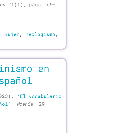
es
21(1), págs. 69-
,
mujer
,
neologismo
,
inismo en
spañol
2023).
“El vocabulario
ñol”
,
Moenia
, 29,