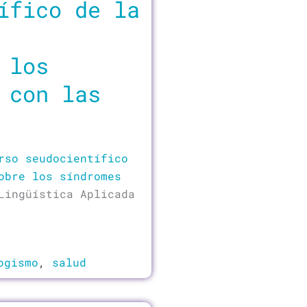
ífico de la
 los
 con las
rso seudocientífico
obre los síndromes
Lingüística Aplicada
ogismo
,
salud