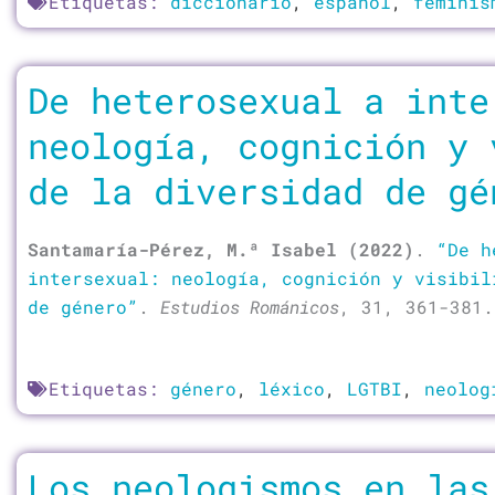
Etiquetas:
diccionario
,
español
,
feminis
De heterosexual a inte
neología, cognición y 
de la diversidad de gé
Santamaría-Pérez, M.ª Isabel (2022)
.
“De h
intersexual: neología, cognición y visibil
de género”
.
Estudios Románicos
, 31, 361-381.
Etiquetas:
género
,
léxico
,
LGTBI
,
neolog
Los neologismos en las