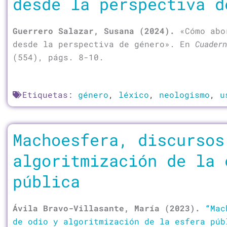
desde la perspectiva d
Guerrero Salazar, Susana (2024).
«Cómo abo
desde la perspectiva de género». En
Cuadern
(554), págs. 8-10.
Etiquetas:
género
,
léxico
,
neologismo
,
u
Machoesfera, discursos
algoritmización de la 
pública
Ávila Bravo-Villasante, María (2023).
“
Mac
de odio y algoritmización de la esfera púb