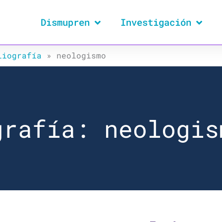
Dismupren
Investigación
liografía
»
neologismo
grafía: neologis