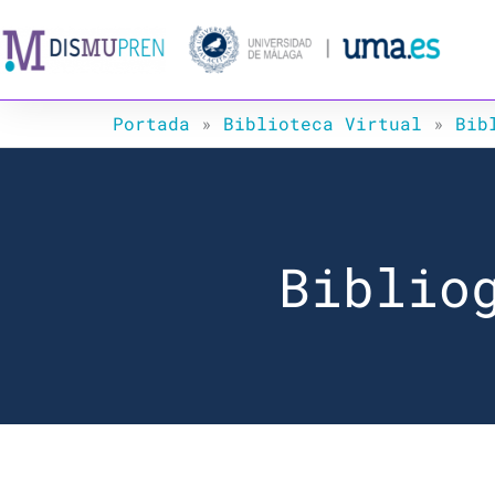
Ir
al
contenido
Portada
»
Biblioteca Virtual
»
Bib
Biblio