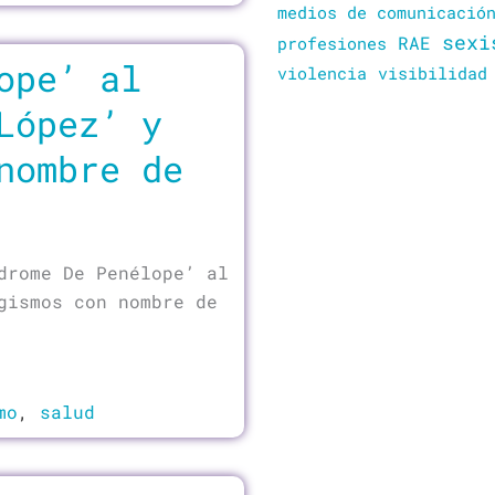
medios de comunicació
sexi
RAE
profesiones
ope’ al
violencia
visibilidad
López’ y
nombre de
drome De Penélope’ al
gismos con nombre de
mo
,
salud