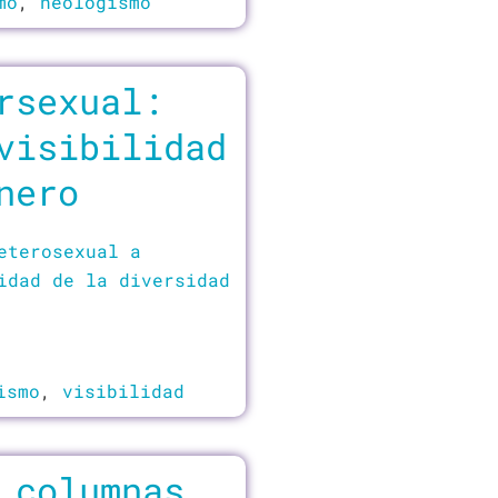
mo
,
neologismo
rsexual:
visibilidad
nero
eterosexual a
idad de la diversidad
ismo
,
visibilidad
 columnas