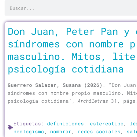
Buscar
Página
Página
Don Juan, Peter Pan y 
síndromes con nombre p
masculino. Mitos, lite
psicología cotidiana
Guerrero Salazar, Susana (2026)
. “Don Juan
síndromes con nombre propio masculino. Mit
psicología cotidiana”,
Archiletras
31, págs
Etiquetas:
definiciones
,
estereotipo
,
lé
neologismo
,
nombrar
,
redes sociales
,
sal