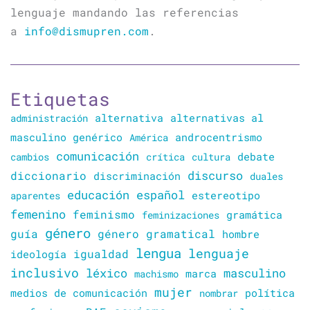
lenguaje mandando las referencias
a
info@dismupren.com
.
Etiquetas
alternativa
alternativas al
administración
masculino genérico
América
androcentrismo
comunicación
cambios
crítica
cultura
debate
discurso
diccionario
discriminación
duales
educación
español
estereotipo
aparentes
femenino
feminismo
gramática
feminizaciones
género
guía
género gramatical
hombre
lengua
lenguaje
igualdad
ideología
inclusivo
léxico
masculino
marca
machismo
mujer
política
medios de comunicación
nombrar