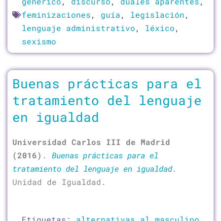
genérico
,
discurso
,
duales aparentes
,
feminizaciones
,
guía
,
legislación
,
lenguaje administrativo
,
léxico
,
sexismo
Buenas prácticas para el
tratamiento del lenguaje
en igualdad
Universidad Carlos III de Madrid
(2016)
.
Buenas prácticas para el
tratamiento del lenguaje en igualdad
.
Unidad de Igualdad.
Etiquetas:
alternativas al masculino