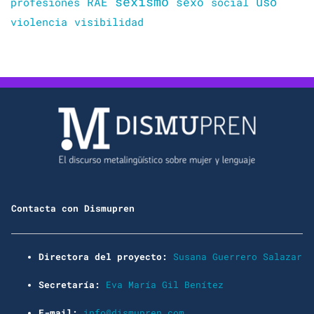
sexismo
sexo
uso
RAE
profesiones
social
violencia
visibilidad
Contacta con Dismupren
Directora del proyecto:
Susana Guerrero Salazar
Secretaría:
Eva María Gil Benítez
E-mail:
info@dismupren.com