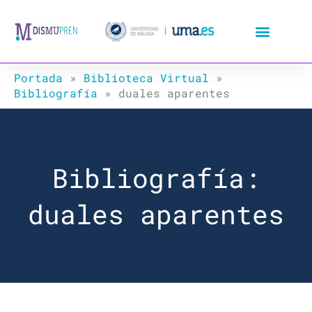
Ir
al
contenido
Portada
»
Biblioteca Virtual
»
Bibliografía
»
duales aparentes
Bibliografía:
duales aparentes