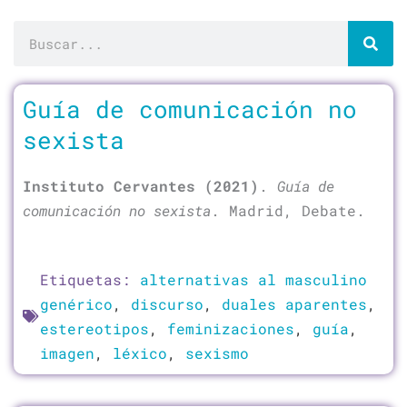
Buscar
Página
Página
Guía de comunicación no
sexista
Instituto Cervantes (2021)
.
Guía de
comunicación no sexista
. Madrid, Debate.
Etiquetas:
alternativas al masculino
genérico
,
discurso
,
duales aparentes
,
estereotipos
,
feminizaciones
,
guía
,
imagen
,
léxico
,
sexismo