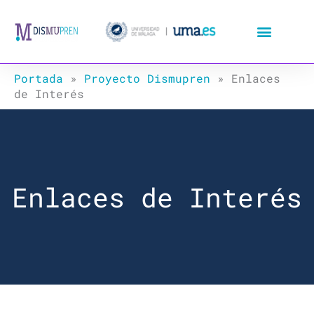
Ir
al
contenido
Portada
»
Proyecto Dismupren
»
Enlaces
de Interés
Enlaces de Interés