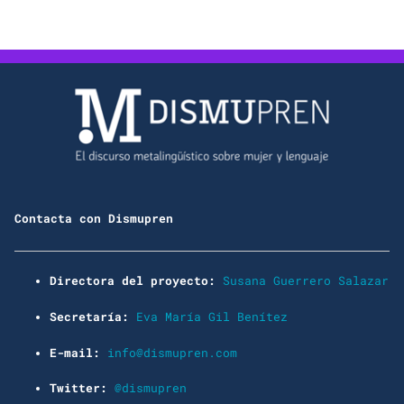
Contacta con Dismupren
Directora del proyecto:
Susana Guerrero Salazar
Secretaría:
Eva María Gil Benítez
E-mail:
info@dismupren.com
Twitter:
@dismupren