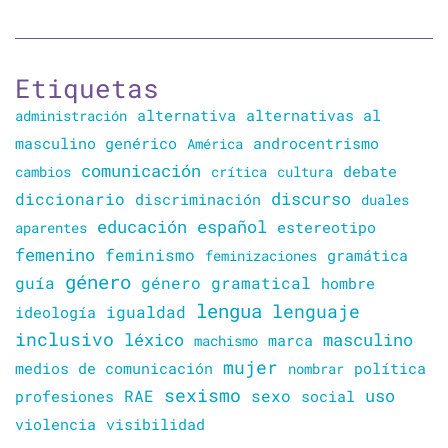
Etiquetas
alternativa
alternativas al
administración
masculino genérico
América
androcentrismo
comunicación
cambios
crítica
cultura
debate
discurso
diccionario
discriminación
duales
educación
español
estereotipo
aparentes
femenino
feminismo
gramática
feminizaciones
género
guía
género gramatical
hombre
lengua
lenguaje
igualdad
ideología
inclusivo
léxico
masculino
marca
machismo
mujer
política
medios de comunicación
nombrar
sexismo
sexo
uso
RAE
profesiones
social
violencia
visibilidad