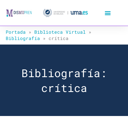
Ir
al
contenido
Portada
»
Biblioteca Virtual
»
Bibliografía
»
crítica
Bibliografía:
crítica