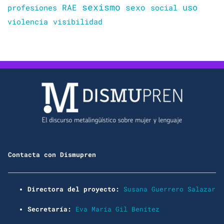
sexismo
sexo
uso
RAE
profesiones
social
violencia
visibilidad
Contacta con Dismupren
Directora del proyecto:
Susana Guerrero Salazar
Secretaría:
Eva María Gil Benítez