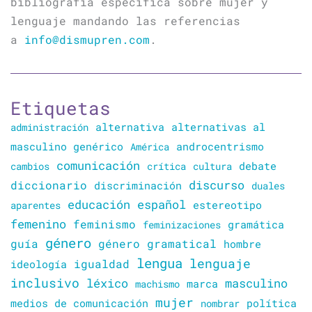
bibliografía específica sobre mujer y
lenguaje mandando las referencias
a
info@dismupren.com
.
Etiquetas
alternativa
alternativas al
administración
masculino genérico
América
androcentrismo
comunicación
cambios
crítica
cultura
debate
discurso
diccionario
discriminación
duales
educación
español
estereotipo
aparentes
femenino
feminismo
gramática
feminizaciones
género
guía
género gramatical
hombre
lengua
lenguaje
igualdad
ideología
inclusivo
léxico
masculino
marca
machismo
mujer
política
medios de comunicación
nombrar