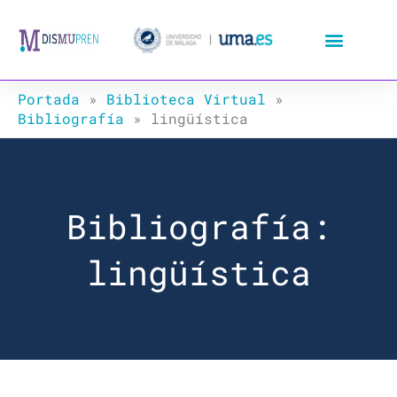
Ir
al
contenido
Portada
»
Biblioteca Virtual
»
Bibliografía
»
lingüística
Bibliografía:
lingüística