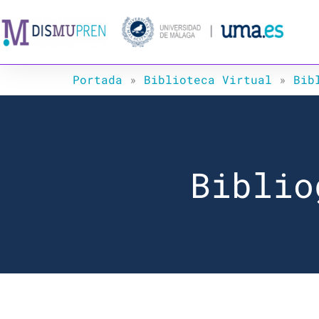
Ir
al
contenido
Portada
»
Biblioteca Virtual
»
Bib
Biblio