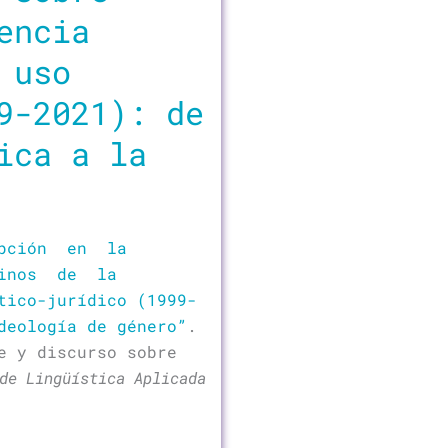
encia
 uso
9-2021): de
ica a la
epción en la
minos de la
ico-jurídico (1999-
deología de género”
.
e y discurso sobre
de Lingüística Aplicada