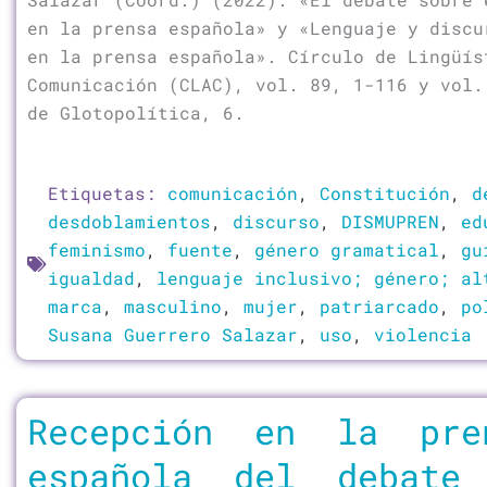
en la prensa española» y «Lenguaje y discu
en la prensa española». Círculo de Lingüís
Comunicación (CLAC), vol. 89, 1-116 y vol.
de Glotopolítica, 6.
Etiquetas:
comunicación
,
Constitución
,
d
desdoblamientos
,
discurso
,
DISMUPREN
,
ed
feminismo
,
fuente
,
género gramatical
,
gu
igualdad
,
lenguaje inclusivo; género; al
marca
,
masculino
,
mujer
,
patriarcado
,
po
Susana Guerrero Salazar
,
uso
,
violencia
Recepción en la pr
española del debate