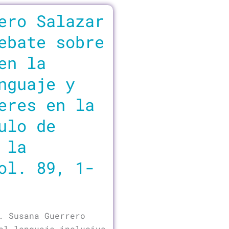
ero Salazar
ebate sobre
en la
nguaje y
eres en la
ulo de
 la
ol. 89, 1-
. Susana Guerrero
el lenguaje inclusivo