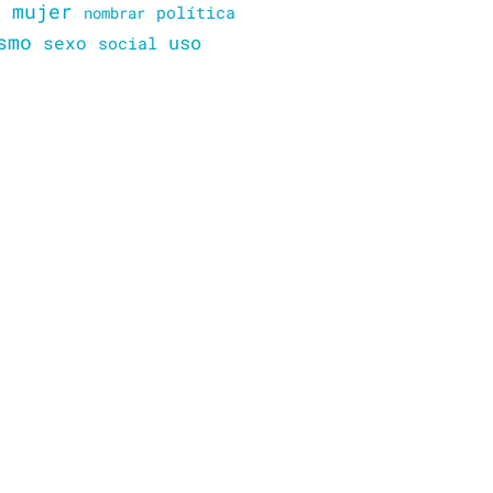
mujer
política
n
nombrar
smo
sexo
uso
social