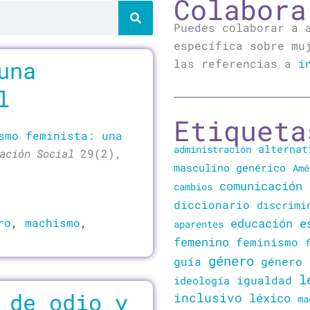
Colabora
Puedes colaborar a 
específica sobre mu
una
las referencias a
i
l
Etiqueta
smo feminista: una
alternat
administración
cación Social
29(2),
masculino genérico
Amé
comunicación
cambios
diccionario
discrimi
ro
,
machismo
,
educación
e
aparentes
femenino
feminismo
género
guía
género 
l
igualdad
ideología
 de odio y
inclusivo
léxico
ma