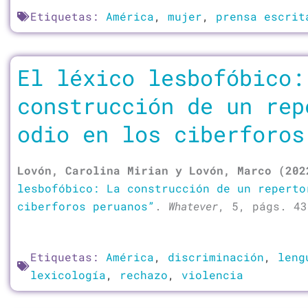
Etiquetas:
América
,
mujer
,
prensa escrit
El léxico lesbofóbico:
construcción de un rep
odio en los ciberforos
Lovón, Carolina Mirian y Lovón, Marco (202
lesbofóbico: La construcción de un reperto
ciberforos peruanos”
.
Whatever
, 5, págs. 43
Etiquetas:
América
,
discriminación
,
leng
lexicología
,
rechazo
,
violencia