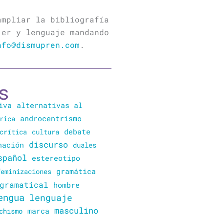
ampliar la bibliografía
jer y lenguaje mandando
nfo@dismupren.com
.
s
iva
alternativas al
rica
androcentrismo
crítica
cultura
debate
discurso
nación
duales
spañol
estereotipo
gramática
feminizaciones
gramatical
hombre
engua
lenguaje
masculino
marca
chismo