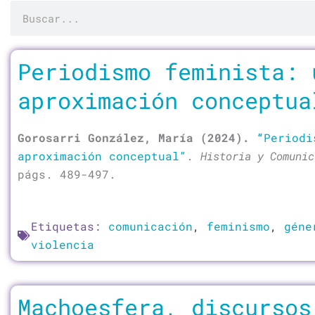
Buscar
Página
Página
Página
Página
Periodismo feminista: 
aproximación conceptua
Gorosarri González, María (2024).
“
Periodi
aproximación conceptual”
.
Historia y Comuni
págs. 489-497.
Etiquetas:
comunicación
,
feminismo
,
géne
violencia
Machoesfera, discursos