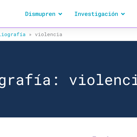
Dismupren
Investigación
liografía
»
violencia
grafía: violenc