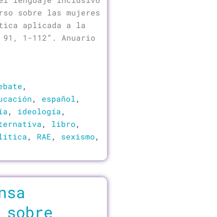
rso sobre las mujeres
tica aplicada a la
 91, 1-112”. Anuario
ebate
,
ucación
,
español
,
ía
,
ideología
,
ternativa
,
libro
,
lítica
,
RAE
,
sexismo
,
ensa
 sobre