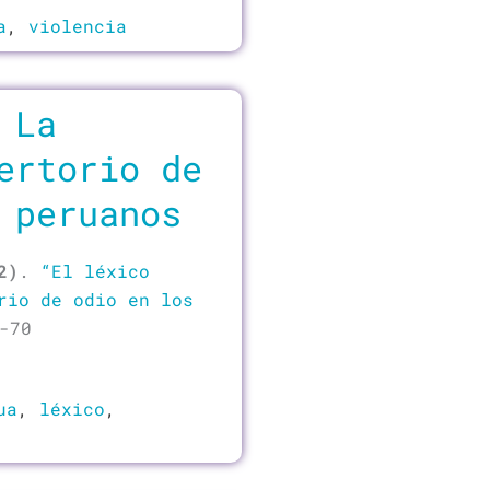
a
,
violencia
 La
ertorio de
 peruanos
2)
.
“El léxico
rio de odio en los
-70
ua
,
léxico
,