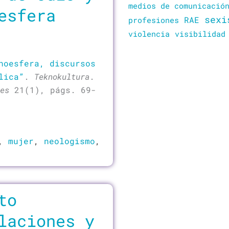
medios de comunicació
esfera
sexi
RAE
profesiones
violencia
visibilidad
hoesfera, discursos
lica”
.
Teknokultura
.
es
21(1), págs. 69-
,
mujer
,
neologismo
,
to
laciones y