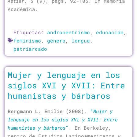
Astier
, 5 (9), págs. 92-106. En Memoria
Académica.
Etiquetas:
androcentrismo
,
educación
,
feminismo
,
género
,
lengua
,
patriarcado
Mujer y lenguaje en los
siglos XVI y XVII: Entre
humanistas y bárbaros
Bergmann L. Emilie
(2008)
.
“
Mujer y
lenguaje en los siglos XVI y XVII: Entre
humanistas y bárbaros
”
. En Berkeley,
centro de Estudios Latinoamericanos y