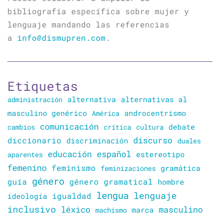
bibliografía específica sobre mujer y
lenguaje mandando las referencias
a
info@dismupren.com
.
Etiquetas
alternativa
alternativas al
administración
masculino genérico
América
androcentrismo
comunicación
cambios
crítica
cultura
debate
discurso
diccionario
discriminación
duales
educación
español
estereotipo
aparentes
femenino
feminismo
gramática
feminizaciones
género
guía
género gramatical
hombre
lengua
lenguaje
igualdad
ideología
inclusivo
léxico
masculino
marca
machismo