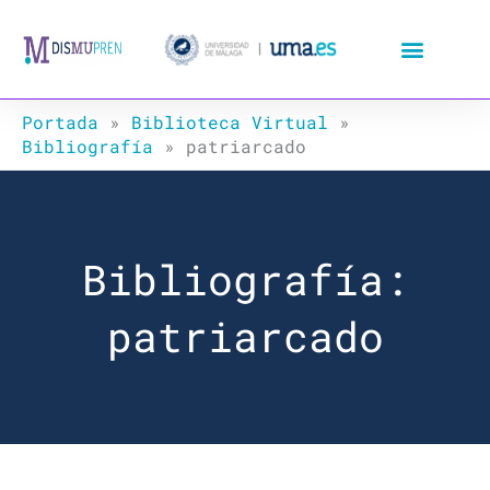
Ir
al
contenido
Portada
»
Biblioteca Virtual
»
Bibliografía
»
patriarcado
Bibliografía:
patriarcado