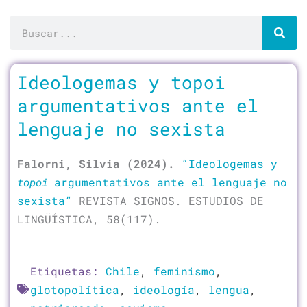
Buscar
Página
Página
Ideologemas y topoi
argumentativos ante el
lenguaje no sexista
Falorni, Silvia (2024).
“Ideologemas y
topoi
argumentativos ante el lenguaje no
sexista”
REVISTA SIGNOS. ESTUDIOS DE
LINGÜÍSTICA, 58(117).
Etiquetas:
Chile
,
feminismo
,
glotopolítica
,
ideología
,
lengua
,