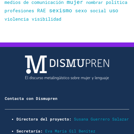
mujer
política
medios de comunicación
nombrar
sexismo
sexo
uso
RAE
profesiones
social
violencia
visibilidad
Contacta con Dismupren
Directora del proyecto:
Susana Guerrero Salazar
Secretaría:
Eva María Gil Benítez