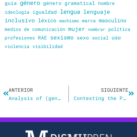
género
guía
género gramatical
hombre
lengua
lenguaje
igualdad
ideología
inclusivo
léxico
masculino
marca
machismo
mujer
política
medios de comunicación
nombrar
sexismo
sexo
uso
RAE
profesiones
social
violencia
visibilidad
Ant
Si
ANTERIOR
SIGUIENTE
Analysis of (gender-)inclusive language strategies in ecotourism corporate websites of Southern Spanish SMEs
Contesting the Portrayal of Beauty As It is in Music Videos: A Semiotic Analysis of the Video of Yura Yunita-Tutur Batin