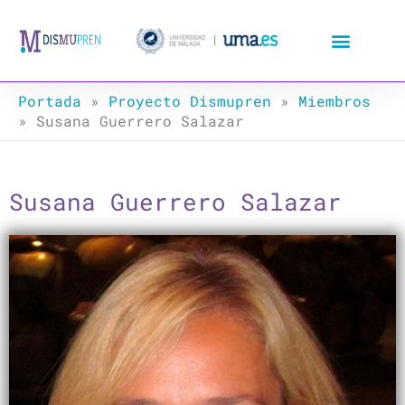
Ir
al
contenido
Portada
»
Proyecto Dismupren
»
Miembros
»
Susana Guerrero Salazar
Susana Guerrero Salazar