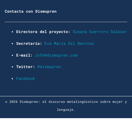
Contacta con Dismupren
Directora del proyecto:
Susana Guerrero Salazar
Secretaría:
Eva María Gil Benítez
E-mail:
info@dismupren.com
Twitter:
@dismupren
Facebook
© 2026 Dismupren: el discurso metalingüístico sobre mujer y
lenguaje.