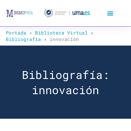
Ir
al
contenido
Portada
»
Biblioteca Virtual
»
Bibliografía
»
innovación
Bibliografía:
innovación