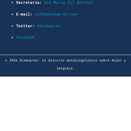
Secretaría:
Eva María Gil Benítez
E-mail:
info@dismupren.com
Twitter:
@dismupren
Facebook
© 2026 Dismupren: el discurso metalingüístico sobre mujer y
lenguaje.