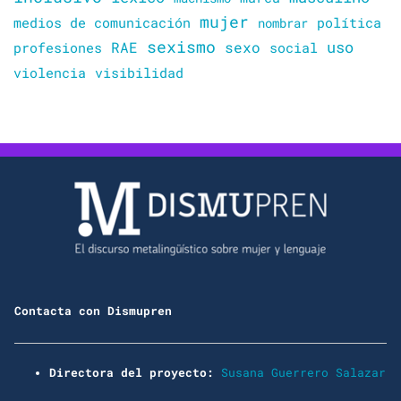
mujer
política
medios de comunicación
nombrar
sexismo
sexo
uso
RAE
profesiones
social
violencia
visibilidad
Contacta con Dismupren
Directora del proyecto:
Susana Guerrero Salazar