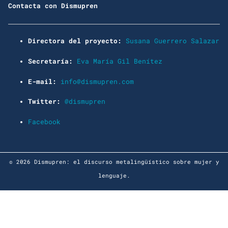
Contacta con Dismupren
Directora del proyecto:
Susana Guerrero Salazar
Secretaría:
Eva María Gil Benítez
E-mail:
info@dismupren.com
Twitter:
@dismupren
Facebook
© 2026 Dismupren: el discurso metalingüístico sobre mujer y
lenguaje.