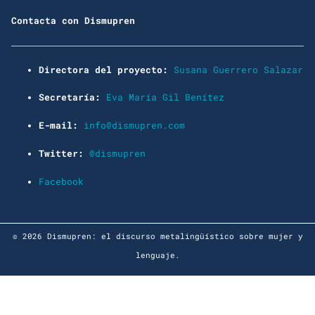
Contacta con Dismupren
Directora del proyecto:
Susana Guerrero Salazar
Secretaría:
Eva María Gil Benítez
E-mail:
info@dismupren.com
Twitter:
@dismupren
Facebook
© 2026 Dismupren: el discurso metalingüístico sobre mujer y
lenguaje.