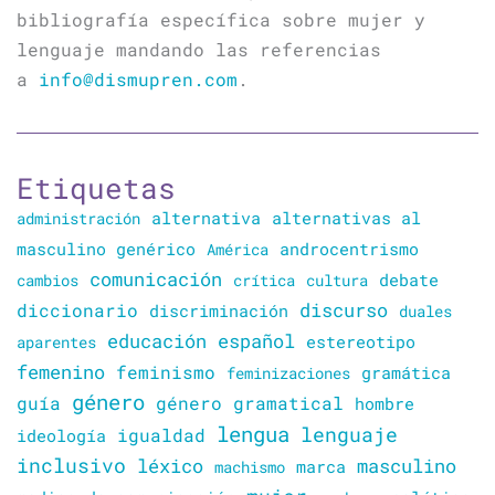
bibliografía específica sobre mujer y
lenguaje mandando las referencias
a
info@dismupren.com
.
Etiquetas
alternativa
alternativas al
administración
masculino genérico
América
androcentrismo
comunicación
cambios
crítica
cultura
debate
discurso
diccionario
discriminación
duales
educación
español
estereotipo
aparentes
femenino
feminismo
gramática
feminizaciones
género
guía
género gramatical
hombre
lengua
lenguaje
igualdad
ideología
inclusivo
léxico
masculino
marca
machismo