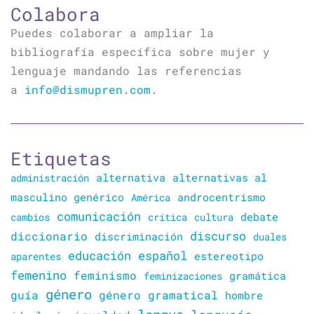
Colabora
Puedes colaborar a ampliar la
bibliografía específica sobre mujer y
lenguaje mandando las referencias
a
info@dismupren.com
.
Etiquetas
alternativa
alternativas al
administración
masculino genérico
América
androcentrismo
comunicación
cambios
crítica
cultura
debate
discurso
diccionario
discriminación
duales
educación
español
estereotipo
aparentes
femenino
feminismo
gramática
feminizaciones
género
guía
género gramatical
hombre