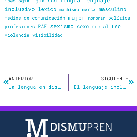
lengua
lenguaje
igualdad
ideología
inclusivo
léxico
masculino
marca
machismo
mujer
política
medios de comunicación
nombrar
sexismo
sexo
uso
RAE
profesiones
social
violencia
visibilidad
Ant
Si
ANTERIOR
SIGUIENTE
La lengua en disputa: un debate sobre el lenguaje inclusivo
El lenguaje inclusivo como «norma» de empatía e identidad: reflexiones entre docentes y futures profesores