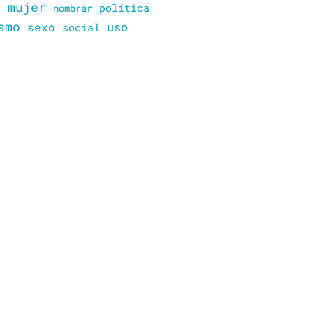
mujer
política
n
nombrar
smo
sexo
uso
social