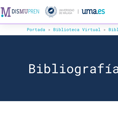
Ir
al
contenido
Portada
»
Biblioteca Virtual
»
Bib
Bibliografí