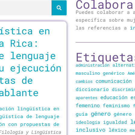
Colabora
Puedes colaborar a 
específica sobre mu
ística en
las referencias a
i
a Rica:
e lenguaje
Etiqueta
u ejecución
alternat
administración
masculino genérico
Amé
tas de
comunicación
cambios
ablante
diccionario
discrimi
educación
e
aparentes
femenino
feminismo
ación lingüística en
género
guía
género 
güística de lenguaje
l
igualdad
ideología
ón con propuestas de
inclusivo
léxico
ma
Filología y Lingüística