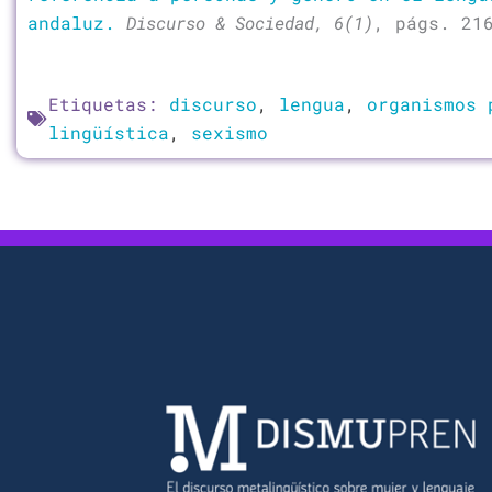
andaluz.
Discurso & Sociedad, 6(1)
, págs. 21
Etiquetas:
discurso
,
lengua
,
organismos 
lingüística
,
sexismo