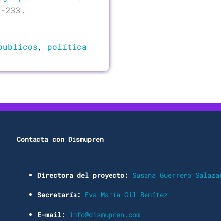
6-233.
publicos
,
política
Contacta con Dismupren
Directora del proyecto:
Susana Guerrero Salaza
Secretaría:
Eva María Gil Benítez
E-mail:
info@dismupren.com