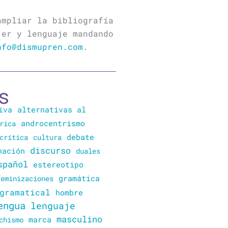
ampliar la bibliografía
jer y lenguaje mandando
nfo@dismupren.com
.
s
iva
alternativas al
rica
androcentrismo
crítica
cultura
debate
discurso
nación
duales
spañol
estereotipo
gramática
feminizaciones
gramatical
hombre
engua
lenguaje
masculino
marca
chismo