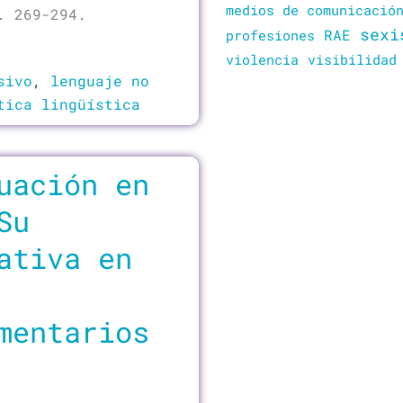
medios de comunicació
. 269-294.
sexi
RAE
profesiones
violencia
visibilidad
sivo
,
lenguaje no
tica lingüística
uación en
Su
ativa en
mentarios