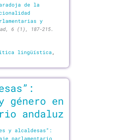
aradoja de la
cionalidad
rlamentarias y
ad, 6 (1), 187-215.
ítica lingüística
,
esas”:
y género en
rio andaluz
es y alcaldesas”:
aje parlamentario