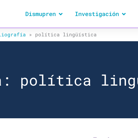
Dismupren
Investigación
liografía
»
política lingüística
a: política ling