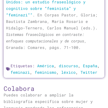
Unidos: un estudio fraseológico y
cognitivo sobre “feminista” y
“feminazi””
. En Corpas Pastor, Gloria;
Bautista Zambrana, María Rosario e
Hidalgo-Ternero, Carlos Manuel (eds.).
Sistemas fraseológicos en contraste:
enfoques computacionales y de corpus
,
Granada: Comares, págs. 71-100.
Etiquetas:
América
,
discurso
,
España
,
feminazi
,
feminismo
,
léxico
,
Twitter
Colabora
Puedes colaborar a ampliar la
bibliografía específica sobre mujer y
lenguaje mandando las referencias