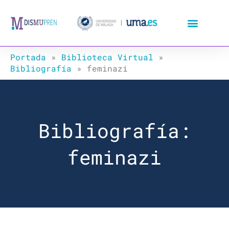
Ir
al
contenido
Portada
»
Biblioteca Virtual
»
Bibliografía
»
feminazi
Bibliografía:
feminazi