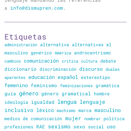
a
info@dismupren.com
.
Etiquetas
alternativa
alternativas al
administración
masculino genérico
América
androcentrismo
comunicación
cambios
crítica
cultura
debate
discurso
diccionario
discriminación
duales
educación
español
estereotipo
aparentes
femenino
feminismo
gramática
feminizaciones
género
guía
género gramatical
hombre
lengua
lenguaje
igualdad
ideología
inclusivo
léxico
masculino
marca
machismo
mujer
política
medios de comunicación
nombrar
sexismo
sexo
uso
RAE
profesiones
social