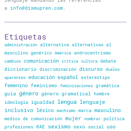
a
info@dismupren.com
.
Etiquetas
alternativa
alternativas al
administración
masculino genérico
América
androcentrismo
comunicación
cambios
crítica
cultura
debate
discurso
diccionario
discriminación
duales
educación
español
estereotipo
aparentes
femenino
feminismo
gramática
feminizaciones
género
guía
género gramatical
hombre
lengua
lenguaje
igualdad
ideología
inclusivo
léxico
masculino
marca
machismo
mujer
política
medios de comunicación
nombrar
sexismo
sexo
uso
RAE
profesiones
social