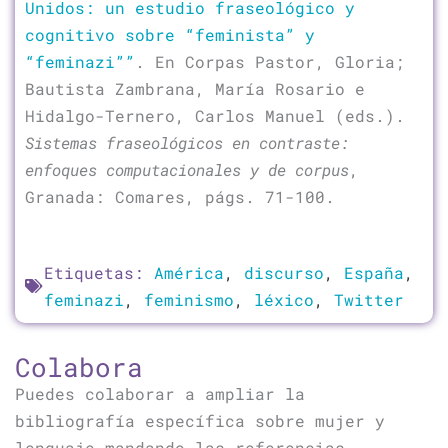
Unidos: un estudio fraseológico y
cognitivo sobre “feminista” y
“feminazi””
. En Corpas Pastor, Gloria;
Bautista Zambrana, María Rosario e
Hidalgo-Ternero, Carlos Manuel (eds.).
Sistemas fraseológicos en contraste:
enfoques computacionales y de corpus
,
Granada: Comares, págs. 71-100.
Etiquetas:
América
,
discurso
,
España
,
feminazi
,
feminismo
,
léxico
,
Twitter
Colabora
Puedes colaborar a ampliar la
bibliografía específica sobre mujer y
lenguaje mandando las referencias