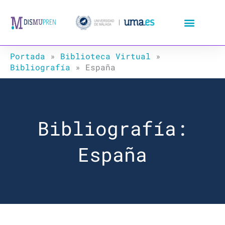
Ir
al
contenido
Portada
»
Biblioteca Virtual
»
Bibliografía
»
España
Bibliografía:
España