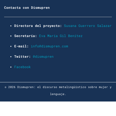
Contacta con Dismupren
Directora del proyecto:
Susana Guerrero Salazar
Secretaría:
Eva María Gil Benítez
E-mail:
info@dismupren.com
Twitter:
@dismupren
Facebook
© 2026 Dismupren: el discurso metalingüístico sobre mujer y
lenguaje.