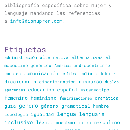
bibliografía específica sobre mujer y
lenguaje mandando las referencias
a
info@dismupren.com
.
Etiquetas
alternativa
alternativas al
administración
masculino genérico
América
androcentrismo
comunicación
cambios
crítica
cultura
debate
discurso
diccionario
discriminación
duales
educación
español
estereotipo
aparentes
femenino
feminismo
gramática
feminizaciones
género
guía
género gramatical
hombre
lengua
lenguaje
igualdad
ideología
inclusivo
léxico
masculino
marca
machismo