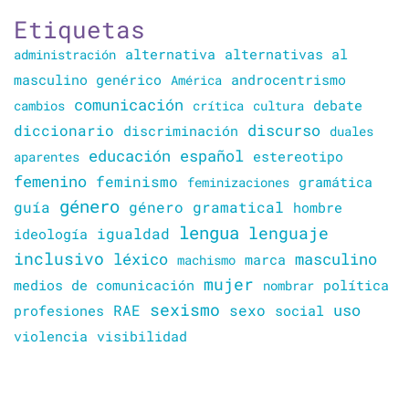
Etiquetas
alternativa
alternativas al
administración
masculino genérico
América
androcentrismo
comunicación
cambios
crítica
cultura
debate
discurso
diccionario
discriminación
duales
educación
español
estereotipo
aparentes
femenino
feminismo
gramática
feminizaciones
género
guía
género gramatical
hombre
lengua
lenguaje
igualdad
ideología
inclusivo
léxico
masculino
marca
machismo
mujer
política
medios de comunicación
nombrar
sexismo
sexo
uso
RAE
profesiones
social
violencia
visibilidad