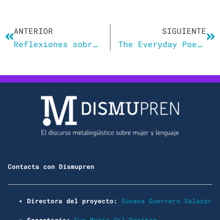
Ant
Si
ANTERIOR
SIGUIENTE
Reflexiones sobre el lenguaje inclusivo o incluyente desde la Facultad de Lenguas
The Everyday Poetics of Gender-Inclusive French: Strategies for Navigating the Linguistic Landscape
Contacta con Dismupren
Directora del proyecto:
Susana Guerrero Salazar