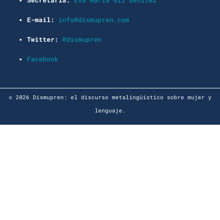
Secretaría:
Eva María Gil Benítez
E-mail:
info@dismupren.com
Twitter:
@dismupren
Facebook
© 2026 Dismupren: el discurso metalingüístico sobre mujer y
lenguaje.