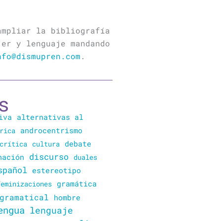
ampliar la bibliografía
jer y lenguaje mandando
nfo@dismupren.com
.
s
iva
alternativas al
rica
androcentrismo
crítica
cultura
debate
discurso
nación
duales
spañol
estereotipo
gramática
feminizaciones
gramatical
hombre
engua
lenguaje