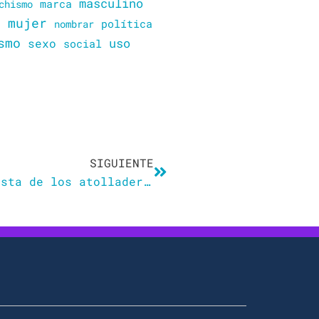
masculino
marca
chismo
mujer
política
n
nombrar
smo
sexo
uso
social
Siguiente
SIGUIENTE
Apuntes para una crítica feminista de los atolladeros del género