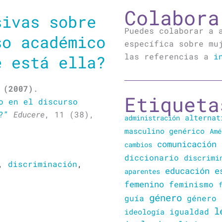
Colabora
sivas sobre
Puedes colaborar a 
so académico
específica sobre mu
las referencias a
i
e está ella?
 (2007)
.
Etiqueta
o en el discurso
?”
Educere
, 11 (38),
alternat
administración
masculino genérico
Amé
comunicación
cambios
diccionario
discrimi
,
discriminación
,
educación
e
aparentes
femenino
feminismo
género
guía
género 
l
igualdad
ideología