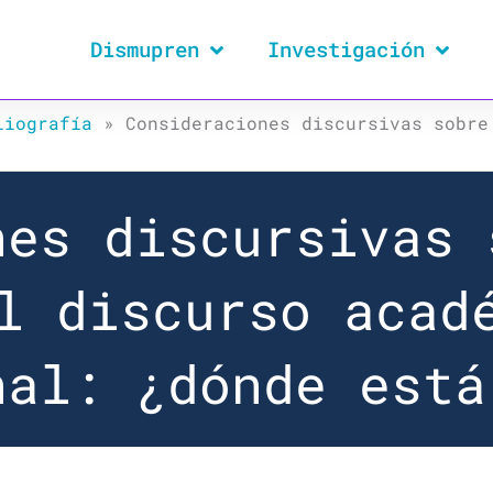
Dismupren
Investigación
liografía
»
Consideraciones discursivas sobre
nes discursivas 
l discurso acad
nal: ¿dónde está