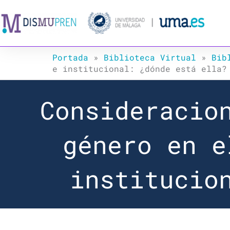
Ir
al
contenido
Portada
»
Biblioteca Virtual
»
Bib
e institucional: ¿dónde está ella?
Consideracio
género en e
institucio