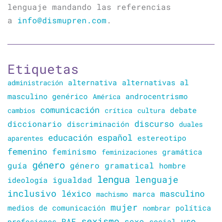
lenguaje mandando las referencias
a
info@dismupren.com
.
Etiquetas
alternativa
alternativas al
administración
masculino genérico
América
androcentrismo
comunicación
cambios
crítica
cultura
debate
discurso
diccionario
discriminación
duales
educación
español
estereotipo
aparentes
femenino
feminismo
gramática
feminizaciones
género
guía
género gramatical
hombre
lengua
lenguaje
igualdad
ideología
inclusivo
léxico
masculino
marca
machismo
mujer
política
medios de comunicación
nombrar
sexismo
sexo
uso
RAE
profesiones
social