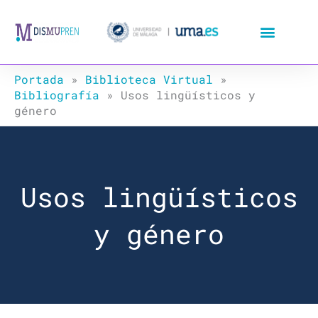
Ir
al
contenido
Portada
»
Biblioteca Virtual
»
Bibliografía
»
Usos lingüísticos y
género
Usos lingüísticos
y género