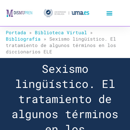
Ir
al
contenido
Portada
»
Biblioteca Virtual
»
Bibliografía
»
Sexismo lingüístico. El
tratamiento de algunos términos en los
diccionarios ELE
Sexismo
lingüístico. El
tratamiento de
algunos términos
en los