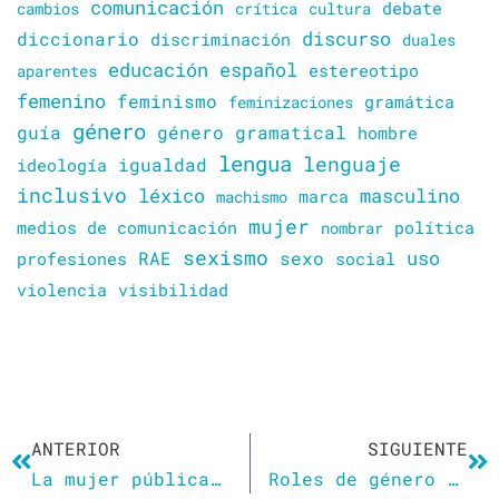
comunicación
cambios
crítica
cultura
debate
discurso
diccionario
discriminación
duales
educación
español
estereotipo
aparentes
femenino
feminismo
gramática
feminizaciones
género
guía
género gramatical
hombre
lengua
lenguaje
igualdad
ideología
inclusivo
léxico
masculino
marca
machismo
mujer
política
medios de comunicación
nombrar
sexismo
sexo
uso
RAE
profesiones
social
violencia
visibilidad
Ant
Si
ANTERIOR
SIGUIENTE
La mujer pública, ¿tiene género el espacio público?
Roles de género en la literatura infantil: Un análisis de lengua y género en veinte libros infantiles