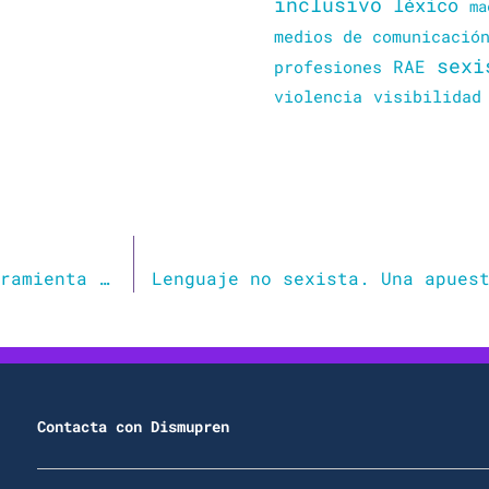
inclusivo
léxico
ma
medios de comunicació
sexi
RAE
profesiones
violencia
visibilidad
La comunicación con enfoque de género, herramienta teórica y acción política. Medios, agenda feminista y prácticas comunicacionales. El caso de Argentina
Contacta con Dismupren