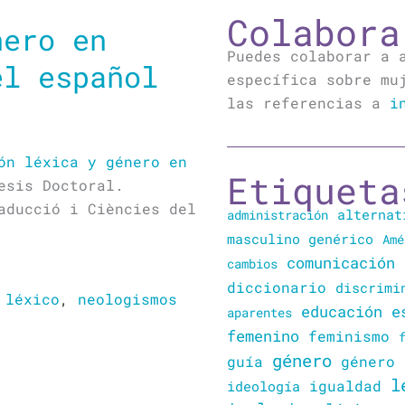
Colabora
nero en
Puedes colaborar a 
el español
específica sobre mu
las referencias a
i
ón léxica y género en
Etiqueta
esis Doctoral.
aducció i Ciències del
alternat
administración
masculino genérico
Amé
comunicación
cambios
diccionario
discrimi
,
léxico
,
neologismos
educación
e
aparentes
femenino
feminismo
género
guía
género 
l
igualdad
ideología