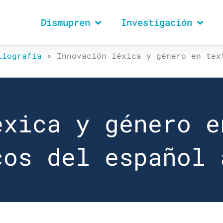
Dismupren
Investigación
liografía
»
Innovación léxica y género en tex
éxica y género e
cos del español 