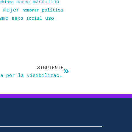
masculino
marca
chismo
mujer
política
n
nombrar
smo
sexo
uso
social
Siguiente
SIGUIENTE
Lenguaje no sexista. Una apuesta por la visibilizacion de las mujeres