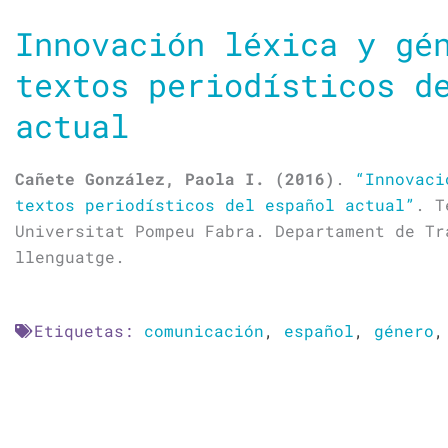
Innovación léxica y gé
textos periodísticos d
actual
Cañete González, Paola I. (2016)
.
“Innovaci
textos periodísticos del español actual”
. T
Universitat Pompeu Fabra. Departament de Tr
llenguatge.
Etiquetas:
comunicación
,
español
,
género