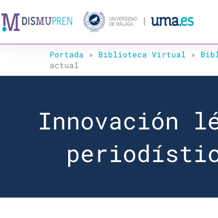
Ir
al
contenido
Portada
»
Biblioteca Virtual
»
Bib
actual
Innovación l
periodísti