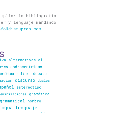
ampliar la bibliografía
jer y lenguaje mandando
nfo@dismupren.com
.
s
iva
alternativas al
rica
androcentrismo
crítica
cultura
debate
discurso
nación
duales
spañol
estereotipo
gramática
feminizaciones
gramatical
hombre
engua
lenguaje