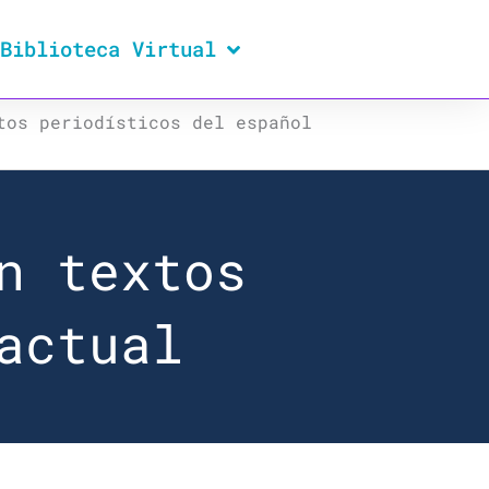
Biblioteca Virtual
tos periodísticos del español
n textos
actual