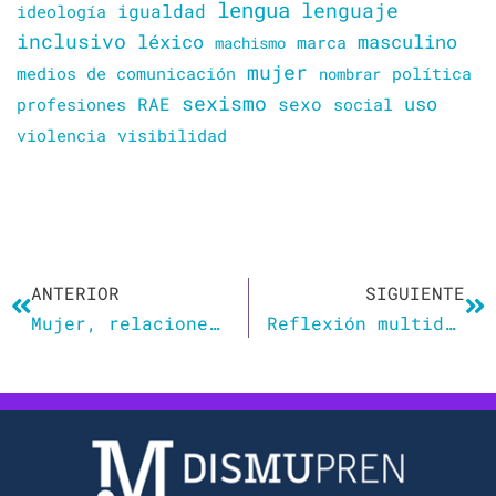
lengua
lenguaje
igualdad
ideología
inclusivo
léxico
masculino
marca
machismo
mujer
política
medios de comunicación
nombrar
sexismo
sexo
uso
RAE
profesiones
social
violencia
visibilidad
Ant
Si
ANTERIOR
SIGUIENTE
Mujer, relaciones de género y discurso
Reflexión multidisciplinar sobre la discriminación sexual