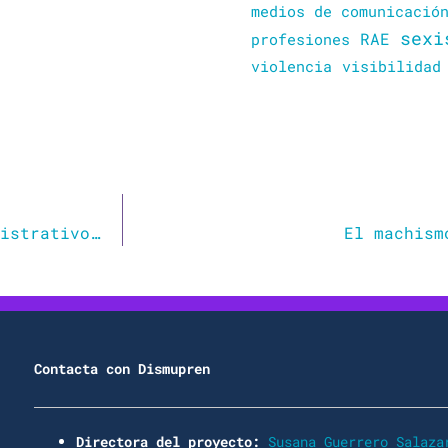
medios de comunicació
sexi
RAE
profesiones
violencia
visibilidad
Manual de buenas prácticas. Lenguaje administrativo con perspectiva de género
El machism
Contacta con Dismupren
Directora del proyecto:
Susana Guerrero Salaza