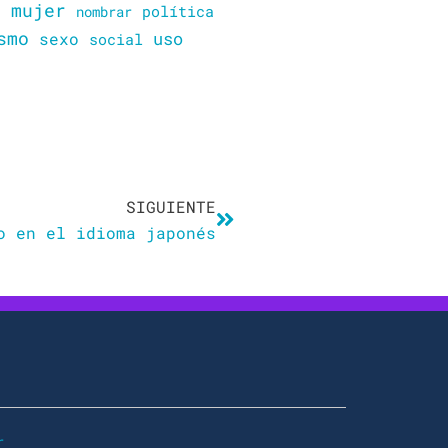
mujer
política
n
nombrar
smo
sexo
uso
social
Siguiente
SIGUIENTE
o en el idioma japonés
r