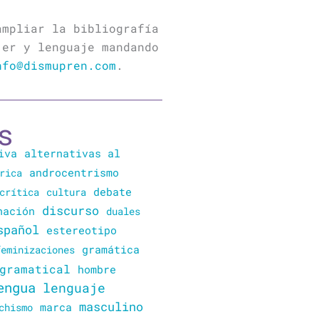
ampliar la bibliografía
jer y lenguaje mandando
nfo@dismupren.com
.
s
iva
alternativas al
rica
androcentrismo
crítica
cultura
debate
discurso
nación
duales
spañol
estereotipo
gramática
feminizaciones
gramatical
hombre
engua
lenguaje
masculino
marca
chismo