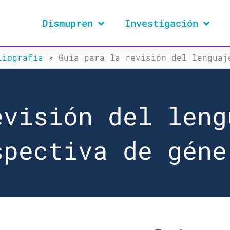
Dismupren
Investigación
liografía
»
Guía para la revisión del lenguaj
evisión del leng
spectiva de géne