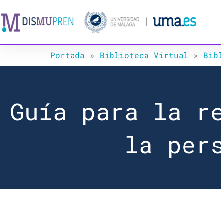
Ir
al
contenido
Portada
»
Biblioteca Virtual
»
Bib
Guía para la r
la per