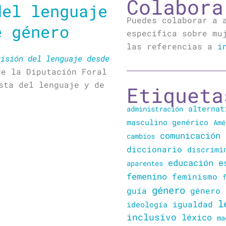
Colabora
del lenguaje
Puedes colaborar a 
e género
específica sobre mu
las referencias a
i
visión del lenguaje desde
e la Diputación Foral
sta del lenguaje y de
Etiqueta
alternat
administración
masculino genérico
Amé
comunicación
cambios
diccionario
discrimi
educación
e
aparentes
femenino
feminismo
género
guía
género 
l
igualdad
ideología
inclusivo
léxico
ma