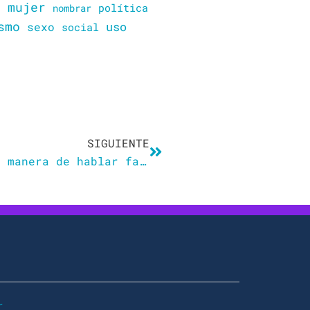
mujer
política
n
nombrar
smo
sexo
uso
social
Siguiente
SIGUIENTE
¡Yo no quise decir eso! Cómo la manera de hablar facilita o dificulta nuestra relación con los demás
r