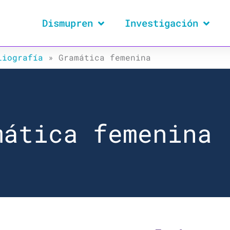
Dismupren
Investigación
liografía
»
Gramática femenina
mática femenina