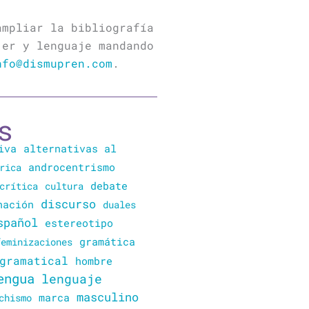
ampliar la bibliografía
jer y lenguaje mandando
nfo@dismupren.com
.
s
iva
alternativas al
rica
androcentrismo
crítica
cultura
debate
discurso
nación
duales
spañol
estereotipo
gramática
feminizaciones
gramatical
hombre
engua
lenguaje
masculino
marca
chismo