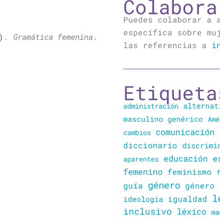
Colabora
Puedes colaborar a 
específica sobre mu
)
.
Gramática femenina
.
las referencias a
i
Etiqueta
alternat
administración
masculino genérico
Amé
comunicación
cambios
diccionario
discrimi
educación
e
aparentes
femenino
feminismo
género
guía
género 
l
igualdad
ideología
inclusivo
léxico
ma