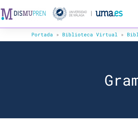
Ir
al
contenido
Portada
»
Biblioteca Virtual
»
Bib
Gra