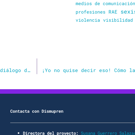
medios de comunicació
sexi
RAE
profesiones
violencia
visibilidad
Género y sexo: ¿controversia científica o diálogo de sordos?
Contacta con Dismupren
Directora del proyecto:
Susana Guerrero Salaza