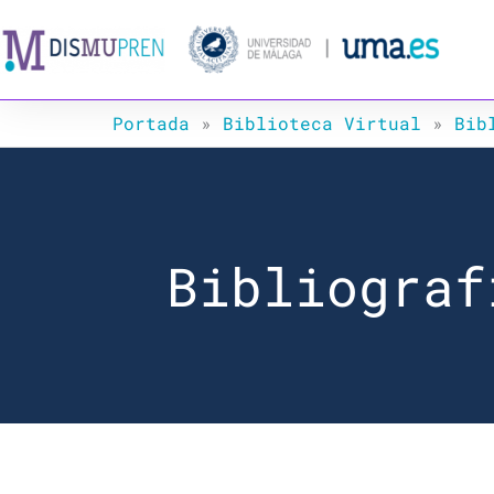
Ir
al
contenido
Portada
»
Biblioteca Virtual
»
Bib
Bibliograf