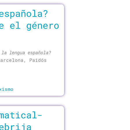
española?
e el género
 la lengua española?
Barcelona, Paidós
xismo
matical-
ebrija