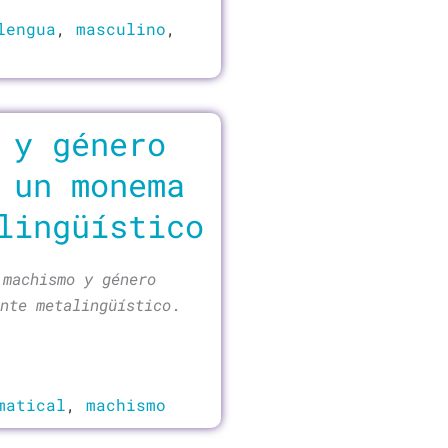
lengua
,
masculino
,
 y género
 un monema
lingüístico
 machismo y género
nte metalingüístico
.
matical
,
machismo