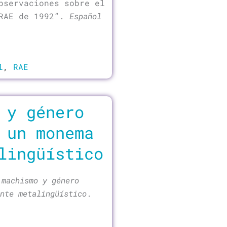
bservaciones sobre el
 RAE de 1992”.
Español
l
,
RAE
 y género
 un monema
lingüístico
 machismo y género
nte metalingüístico
.