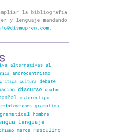
ampliar la bibliografía
jer y lenguaje mandando
nfo@dismupren.com
.
s
iva
alternativas al
rica
androcentrismo
crítica
cultura
debate
discurso
nación
duales
spañol
estereotipo
gramática
feminizaciones
gramatical
hombre
engua
lenguaje
masculino
marca
chismo