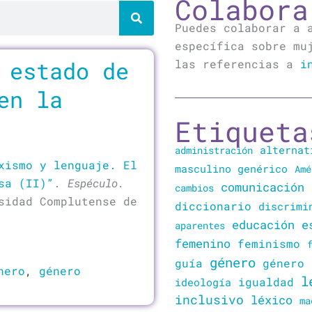
Colabora
Puedes colaborar a 
específica sobre mu
na
 estado de
las referencias a
i
en la
Etiqueta
alternat
administración
xismo y lenguaje. El
masculino genérico
Amé
sa (II)”
.
Espéculo.
comunicación
cambios
sidad Complutense de
diccionario
discrimi
educación
e
aparentes
femenino
feminismo
género
guía
género 
nero
,
género
l
igualdad
ideología
inclusivo
léxico
ma