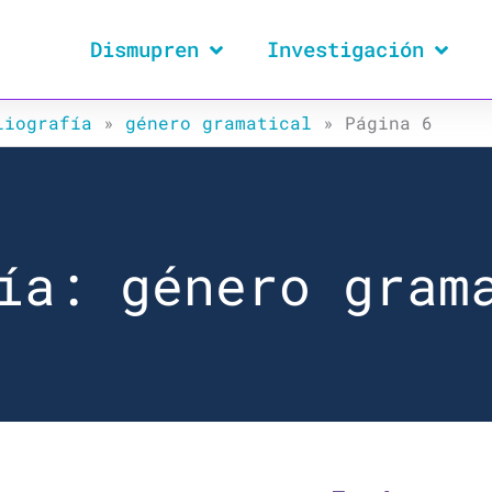
Dismupren
Investigación
liografía
»
género gramatical
»
Página 6
ía: género gram