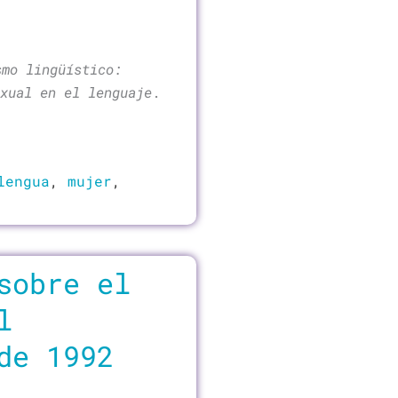
smo lingüístico:
xual en el lenguaje
.
lengua
,
mujer
,
sobre el
l
de 1992