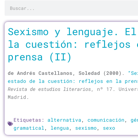
Buscar
Página
Página
Página
Página
Pági
Sexismo y lenguaje. El
la cuestión: reflejos 
prensa (II)
de Andrés Castellanos, Soledad (2000)
.
“Se
estado de la cuestión: reflejos en la pren
Revista de estudios literarios
, nº 17. Univer
Madrid.
Etiquetas:
alternativa
,
comunicación
,
gé
gramatical
,
lengua
,
sexismo
,
sexo