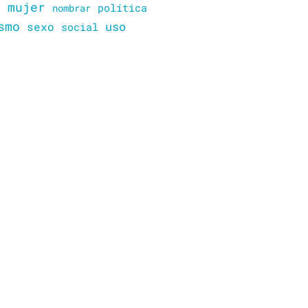
mujer
política
n
nombrar
smo
sexo
uso
social