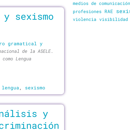
medios de comunicació
sexi
RAE
profesiones
 y sexismo
violencia
visibilidad
ro gramatical y
nacional de la ASELE.
 como Lengua
,
lengua
,
sexismo
nálisis y
criminación