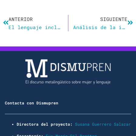
Ant
Si
ANTERIOR
SIGUIENTE
El lenguaje inclusivo como indicador de avance hacia una sociedad igualitaria
Análisis de la inclusión del lenguaje no sexista en la Universidad
Contacta con Dismupren
Directora del proyecto:
Susana Guerrero Salazar