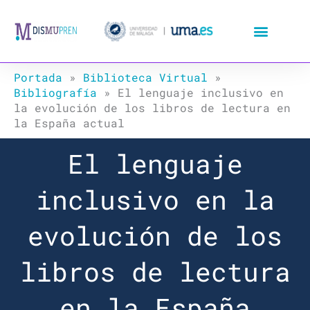
Ir
al
contenido
Portada
»
Biblioteca Virtual
»
Bibliografía
»
El lenguaje inclusivo en
la evolución de los libros de lectura en
la España actual
El lenguaje
inclusivo en la
evolución de los
libros de lectura
en la España