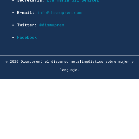
Secretaría:
Eva María Gil Benítez
E-mail:
info@dismupren.com
Twitter:
@dismupren
Facebook
© 2026 Dismupren: el discurso metalingüístico sobre mujer y
lenguaje.