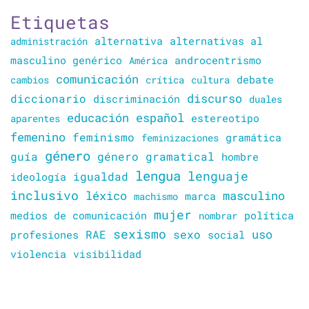
Etiquetas
alternativa
alternativas al
administración
masculino genérico
América
androcentrismo
comunicación
cambios
crítica
cultura
debate
discurso
diccionario
discriminación
duales
educación
español
estereotipo
aparentes
femenino
feminismo
gramática
feminizaciones
género
guía
género gramatical
hombre
lengua
lenguaje
igualdad
ideología
inclusivo
léxico
masculino
marca
machismo
mujer
política
medios de comunicación
nombrar
sexismo
sexo
uso
RAE
profesiones
social
violencia
visibilidad