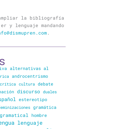
ampliar la bibliografía
jer y lenguaje mandando
nfo@dismupren.com
.
s
iva
alternativas al
rica
androcentrismo
crítica
cultura
debate
discurso
nación
duales
spañol
estereotipo
gramática
feminizaciones
gramatical
hombre
engua
lenguaje