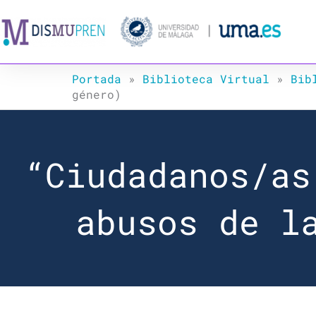
Ir
al
contenido
Portada
»
Biblioteca Virtual
»
Bib
género)
“Ciudadanos/as
abusos de l