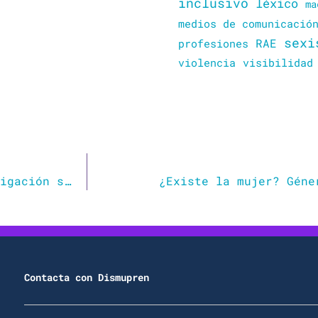
inclusivo
léxico
ma
medios de comunicació
sexi
RAE
profesiones
violencia
visibilidad
¿Es sexista la lengua española? Una investigación sobre el género gramatical
¿Existe la mujer? Géne
Contacta con Dismupren