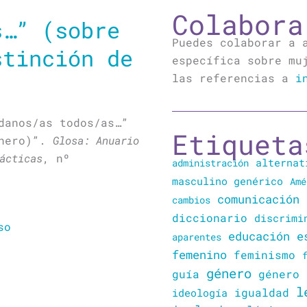
Colabora
s…” (sobre
Puedes colaborar a 
stinción de
específica sobre mu
las referencias a
i
danos/as todos/as…”
Etiqueta
énero)”.
Glosa: Anuario
ácticas
, nº
alternat
administración
masculino genérico
Amé
comunicación
cambios
diccionario
discrimi
so
educación
e
aparentes
femenino
feminismo
género
guía
género 
l
igualdad
ideología