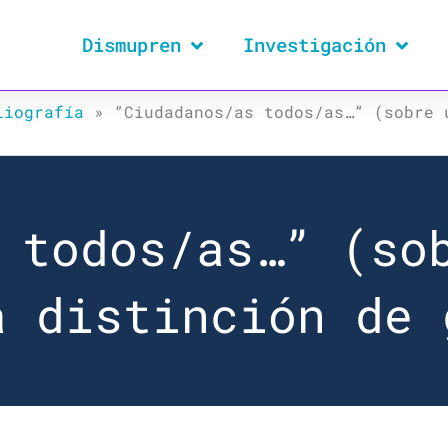
Dismupren
Investigación
liografía
»
“Ciudadanos/as todos/as…” (sobre 
 todos/as…” (so
a distinción de 