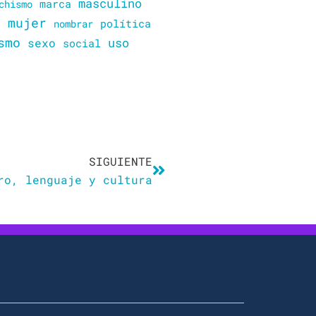
masculino
marca
chismo
mujer
política
n
nombrar
smo
sexo
uso
social
Siguiente
SIGUIENTE
ro, lenguaje y cultura