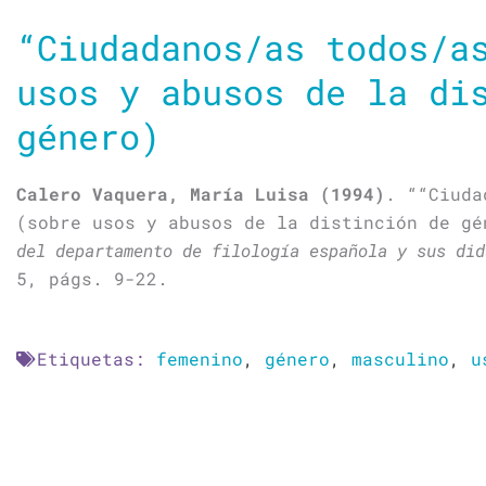
“Ciudadanos/as todos/a
usos y abusos de la di
género)
Calero Vaquera, María Luisa (1994)
. ““Ciuda
(sobre usos y abusos de la distinción de g
del departamento de filología española y sus did
5, págs. 9-22.
Etiquetas:
femenino
,
género
,
masculino
,
u