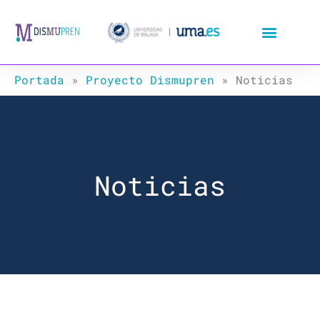
Ir
al
contenido
Portada
»
Proyecto Dismupren
»
Noticias
Noticias
Página
Página
Página
Página
Página