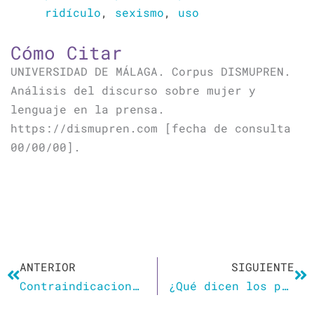
ridículo
,
sexismo
,
uso
Cómo Citar
UNIVERSIDAD DE MÁLAGA. Corpus DISMUPREN.
Análisis del discurso sobre mujer y
lenguaje en la prensa.
https://dismupren.com [fecha de consulta
00/00/00].
Ant
Si
ANTERIOR
SIGUIENTE
Contraindicaciones del masculino genérico
¿Qué dicen los programas electorales del feminismo?