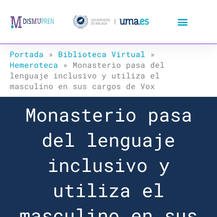
Ir
al
contenido
Portada
»
Biblioteca Virtual
»
Hemeroteca
»
Monasterio pasa del
lenguaje inclusivo y utiliza el
masculino en sus cargos de Vox
Monasterio pasa
del lenguaje
inclusivo y
utiliza el
masculino en sus