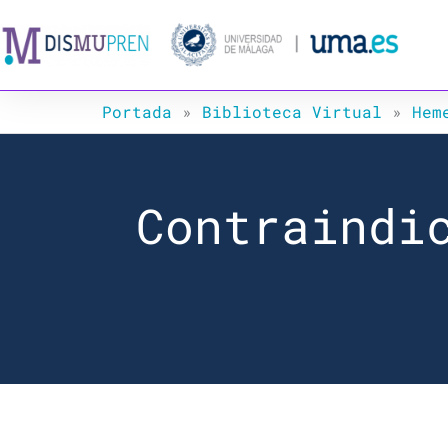
Ir
al
contenido
Portada
»
Biblioteca Virtual
»
Hem
Contraindi