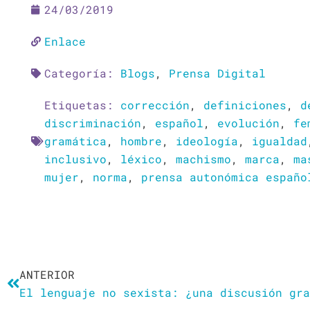
24/03/2019
Enlace
Categoría:
Blogs
,
Prensa Digital
Etiquetas:
corrección
,
definiciones
,
d
discriminación
,
español
,
evolución
,
fe
gramática
,
hombre
,
ideología
,
igualdad
inclusivo
,
léxico
,
machismo
,
marca
,
ma
mujer
,
norma
,
prensa autonómica españo
Ant
ANTERIOR