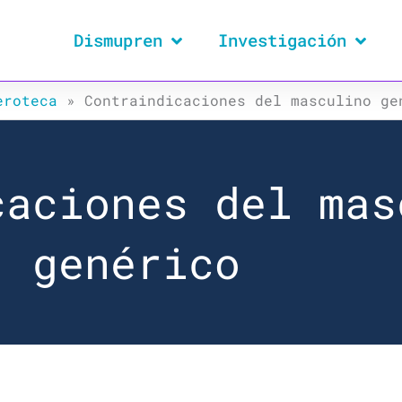
Dismupren
Investigación
eroteca
»
Contraindicaciones del masculino ge
caciones del mas
genérico