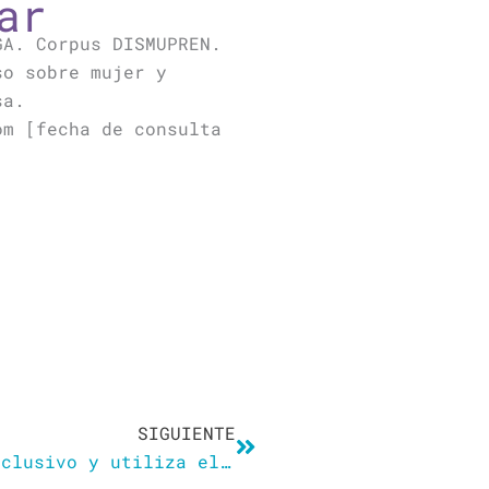
ar
GA. Corpus DISMUPREN.
so sobre mujer y
sa.
om [fecha de consulta
Siguiente
SIGUIENTE
Monasterio pasa del lenguaje inclusivo y utiliza el masculino en sus cargos de Vox