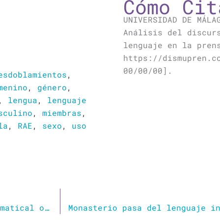
Cómo Cit
UNIVERSIDAD DE MÁLA
Análisis del discur
lenguaje en la pren
https://dismupren.c
00/00/00].
esdoblamientos
,
menino
,
género
,
,
lengua
,
lenguaje
sculino
,
miembras
,
la
,
RAE
,
sexo
,
uso
El lenguaje no sexista: ¿una discusión gramatical o política?