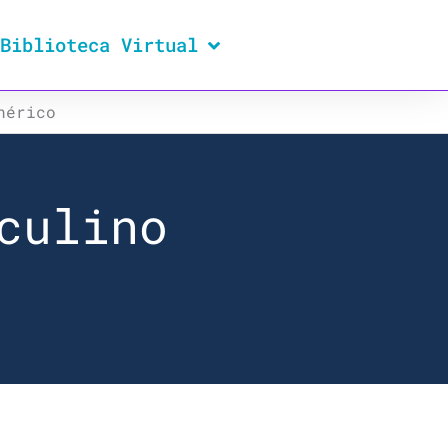
Biblioteca Virtual
nérico
culino