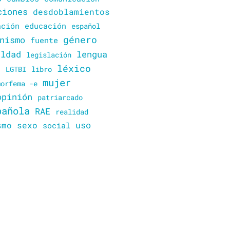
ciones
desdoblamientos
ación
educación
español
género
nismo
fuente
lengua
aldad
legislación
o
léxico
LGTBI
libro
mujer
morfema -e
opinión
patriarcado
pañola
RAE
realidad
uso
smo
sexo
social