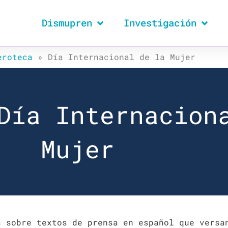
Dismupren
Investigación
eroteca
»
Día Internacional de la Mujer
Día Internacion
Mujer
s sobre textos de prensa en español que versa