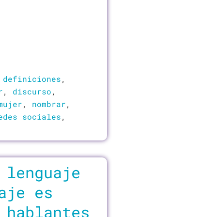
,
definiciones
,
r
,
discurso
,
mujer
,
nombrar
,
edes sociales
,
 lenguaje
aje es
 hablantes