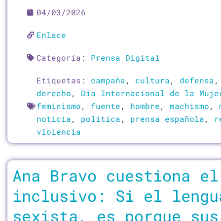
04/03/2026
Enlace
Categoría:
Prensa Digital
Etiquetas:
campaña
,
cultura
,
defensa
derecho
,
Día Internacional de la Muje
feminismo
,
fuente
,
hombre
,
machismo
,
noticia
,
política
,
prensa española
,
r
violencia
Ana Bravo cuestiona el
inclusivo: Si el lengu
sexista, es porque sus