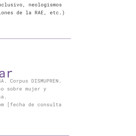
nclusivo, neologismos
iones de la RAE, etc.)
ar
GA. Corpus DISMUPREN.
so sobre mujer y
sa.
om [fecha de consulta