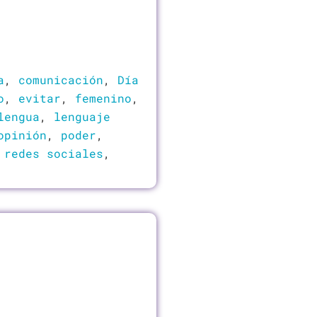
a
,
comunicación
,
Día
o
,
evitar
,
femenino
,
lengua
,
lenguaje
opinión
,
poder
,
,
redes sociales
,