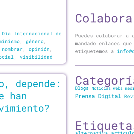
Colabora
,
Día Internacional de
Puedes colaborar a 
minismo
,
género
,
mandado enlaces que
,
nombrar
,
opinión
,
etiquetemos a
info@
ocial
,
visibilidad
Categorí
o, depende:
Blogs
Noticias webs med
e han
Prensa Digital
Rev
vimiento?
Etiqueta
artícul
alternativa