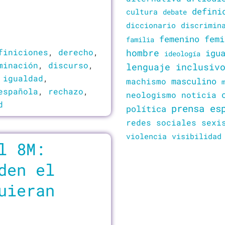
defini
cultura
debate
diccionario
discrimin
femenino
femi
familia
finiciones
,
derecho
,
hombre
igu
ideología
minación
,
discurso
,
lenguaje inclusiv
,
igualdad
,
masculino
machismo
española
,
rechazo
,
neologismo
noticia
d
prensa es
política
redes sociales
sexi
violencia
visibilidad
l 8M:
den el
uieran