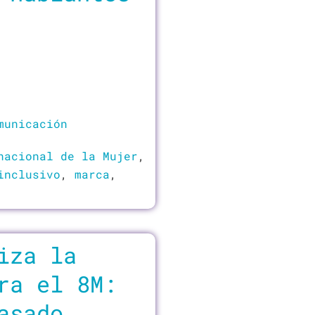
municación
nacional de la Mujer
,
inclusivo
,
marca
,
iza la
ra el 8M:
asado