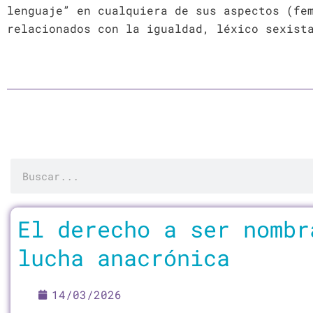
lenguaje” en cualquiera de sus aspectos (fe
relacionados con la igualdad, léxico sexist
Buscar
Página
Página
Página
Página
El derecho a ser nombr
lucha anacrónica
14/03/2026