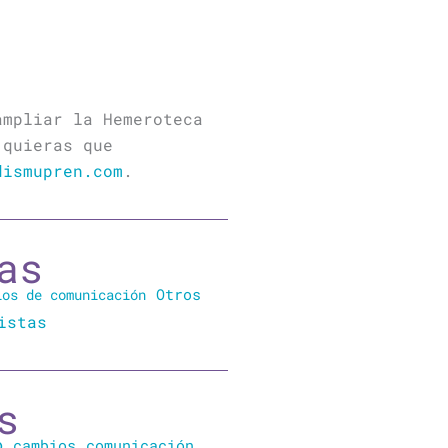
ampliar la Hemeroteca
 quieras que
dismupren.com
.
as
Otros
ios de comunicación
istas
s
o
cambios
comunicación