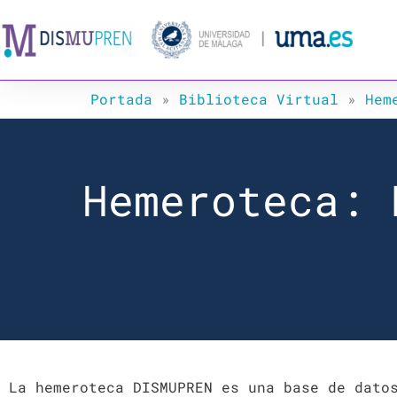
Ir
al
contenido
Portada
»
Biblioteca Virtual
»
Hem
Hemeroteca: 
La hemeroteca DISMUPREN es una base de dato