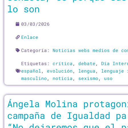
lo son
03/03/2026
Enlace
Categoría:
Noticias webs medios de co
Etiquetas:
crítica
,
debate
,
Día Inter
español
,
evolución
,
lengua
,
lenguaje 
masculino
,
noticia
,
sexismo
,
uso
Ángela Molina protagon
campaña de Igualdad pa
“No dejaremos que el p