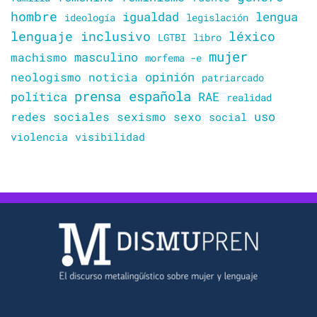
hombre
lengua
igualdad
ideología
legislación
lenguaje inclusivo
léxico
LGTBI
libro
mujer
masculino
machismo
morfema -e
opinión
neologismo
noticia
patriarcado
prensa española
política
RAE
realidad
uso
redes sociales
sexismo
sexo
social
violencia
visibilidad