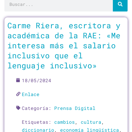
Buscar
Página
Página
Página
Página
Página
Página
Carme Riera, escritora y
académica de la RAE: «Me
interesa más el salario
inclusivo que el
lenguaje inclusivo»
18/05/2024
Enlace
Categoría:
Prensa Digital
Etiquetas:
cambios
,
cultura
,
diccionario
,
economía lingüística
,