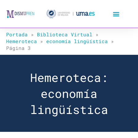
Ir
al
contenido
Portada
»
Biblioteca Virtual
»
Hemeroteca
»
economía lingüística
»
Página 3
Hemeroteca:
economía
lingüística