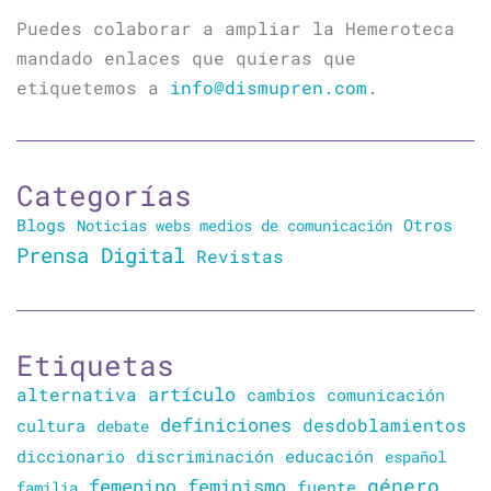
Puedes colaborar a ampliar la Hemeroteca
mandado enlaces que quieras que
etiquetemos a
info@dismupren.com
.
Categorías
Blogs
Otros
Noticias webs medios de comunicación
Prensa Digital
Revistas
Etiquetas
artículo
alternativa
cambios
comunicación
definiciones
desdoblamientos
cultura
debate
diccionario
discriminación
educación
español
género
femenino
feminismo
familia
fuente