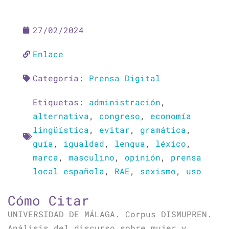
27/02/2024
Enlace
Categoría:
Prensa Digital
Etiquetas:
administración
,
alternativa
,
congreso
,
economía
lingüística
,
evitar
,
gramática
,
guía
,
igualdad
,
lengua
,
léxico
,
marca
,
masculino
,
opinión
,
prensa
local española
,
RAE
,
sexismo
,
uso
Cómo Citar
UNIVERSIDAD DE MÁLAGA. Corpus DISMUPREN.
Análisis del discurso sobre mujer y