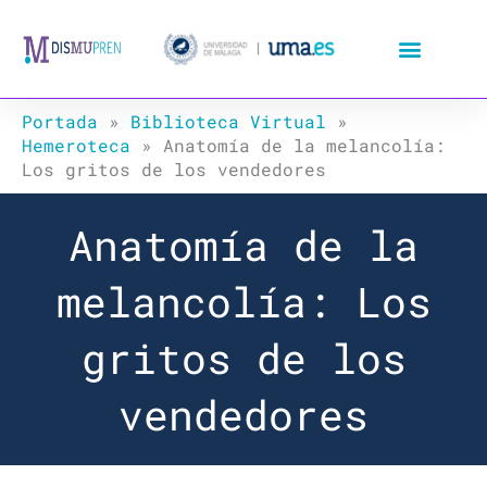
Ir
al
contenido
Portada
»
Biblioteca Virtual
»
Hemeroteca
»
Anatomía de la melancolía:
Los gritos de los vendedores
Anatomía de la
melancolía: Los
gritos de los
vendedores