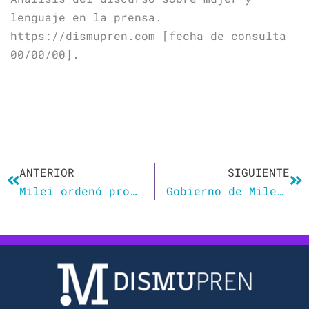
lenguaje en la prensa.
https://dismupren.com [fecha de consulta
00/00/00].
Ant
Si
ANTERIOR
SIGUIENTE
Milei ordenó prohibir lenguaje inclusivo y todo lo referente a la perspectiva de género en la administración pública argentina
Gobierno de Milei amplía prohibición de lenguaje inclusivo a toda la administración nacional