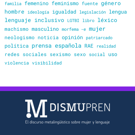
género
femenino
feminismo
familia
fuente
hombre
lengua
igualdad
ideología
legislación
lenguaje inclusivo
léxico
LGTBI
libro
mujer
masculino
machismo
morfema -e
opinión
neologismo
noticia
patriarcado
prensa española
política
RAE
realidad
uso
redes sociales
sexismo
sexo
social
violencia
visibilidad