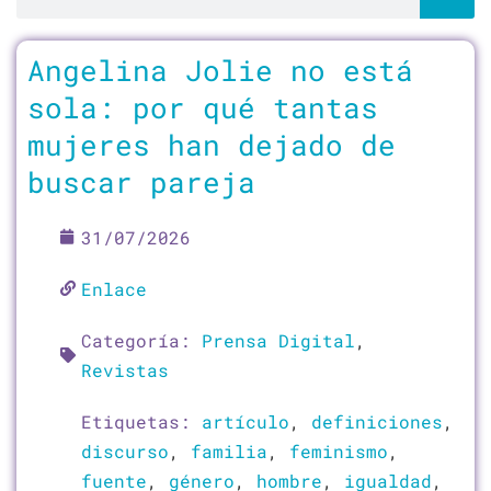
Página
Página
Página
Página
Angelina Jolie no está
sola: por qué tantas
mujeres han dejado de
buscar pareja
31/07/2026
Enlace
Categoría:
Prensa Digital
,
Revistas
Etiquetas:
artículo
,
definiciones
,
discurso
,
familia
,
feminismo
,
fuente
,
género
,
hombre
,
igualdad
,