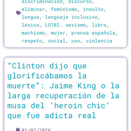
discriminación
,
discurso
,
eliminar
,
feminismo
,
insulto
,
lengua
,
lenguaje inclusivo
,
léxico
,
LGTBI. sexismo
,
libro
,
machismo
,
mujer
,
prensa española
,
respeto
,
social
,
uso
,
violencia
“Clinton dijo que
glorificábamos la
muerte”: Jaime King o la
larga recuperación de la
musa del ‘heroin chic’
que fue adicta real
01/07/2026