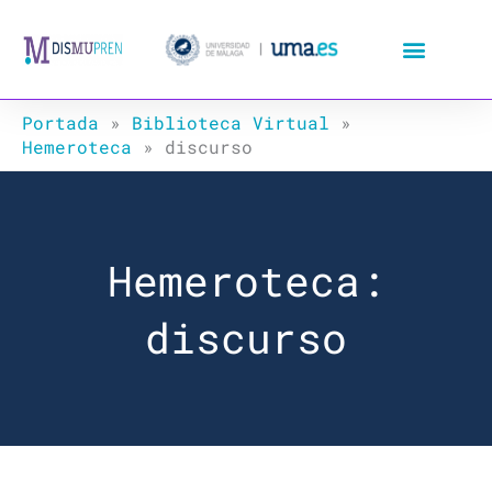
Ir
al
contenido
Portada
»
Biblioteca Virtual
»
Hemeroteca
»
discurso
Hemeroteca:
discurso