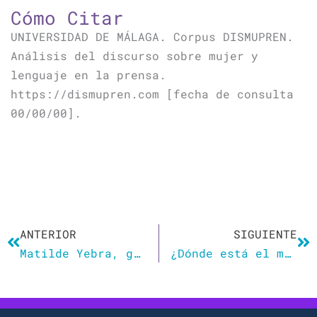
Cómo Citar
UNIVERSIDAD DE MÁLAGA. Corpus DISMUPREN.
Análisis del discurso sobre mujer y
lenguaje en la prensa.
https://dismupren.com [fecha de consulta
00/00/00].
Ant
Si
ANTERIOR
SIGUIENTE
Matilde Yebra, gerenta de la UCLM: «Utilizo el término gerenta para normalizarlo, es un femenino adecuado y recogido en el diccionario de la lengua»
¿Dónde está el machirulo?