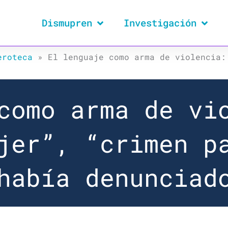
Dismupren
Investigación
eroteca
»
El lenguaje como arma de violencia:
como arma de vi
jer”, “crimen p
había denunciad