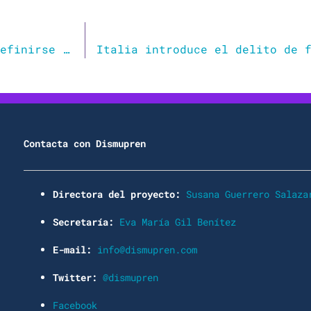
Las personas no binarias son obligadas a definirse hombre o mujer en las listas electorales: “No existimos”
Contacta con Dismupren
Directora del proyecto:
Susana Guerrero Salaza
Secretaría:
Eva María Gil Benítez
E-mail:
info@dismupren.com
Twitter:
@dismupren
Facebook