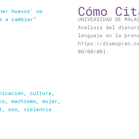
Cómo Cit
ner huevos’ no
e a cambiar”
UNIVERSIDAD DE MÁLA
Análisis del discur
lenguaje en la pren
https://dismupren.c
00/00/00].
nicación
,
cultura
,
co
,
machismo
,
mujer
,
l
,
uso
,
violencia