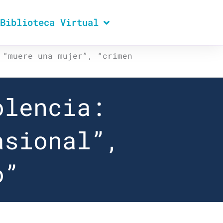
Biblioteca Virtual
 “muere una mujer”, “crimen
olencia:
asional”,
o”