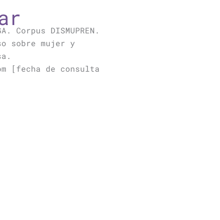
ar
GA. Corpus DISMUPREN.
so sobre mujer y
sa.
om [fecha de consulta