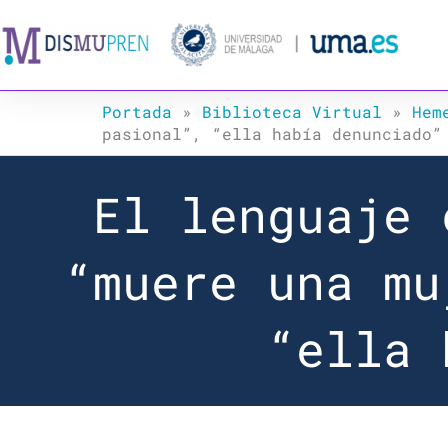
Ir
al
contenido
Portada
»
Biblioteca Virtual
»
Hem
pasional”, “ella había denunciado”
El lenguaje 
“muere una mu
“ella 