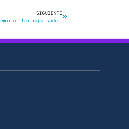
Siguiente
SIGUIENTE
Italia introduce el delito de feminicidio impulsado por el Gobierno de ultraderecha de Meloni
r