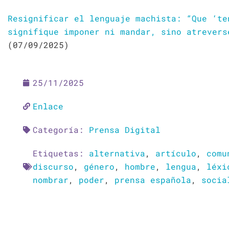
Resignificar el lenguaje machista: “Que ‘te
signifique imponer ni mandar, sino atrevers
(07/09/2025)
25/11/2025
Enlace
Categoría:
Prensa Digital
Etiquetas:
alternativa
,
artículo
,
comu
discurso
,
género
,
hombre
,
lengua
,
léxi
nombrar
,
poder
,
prensa española
,
socia