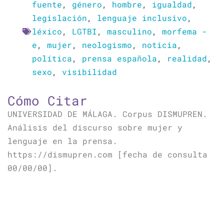
fuente
,
género
,
hombre
,
igualdad
,
legislación
,
lenguaje inclusivo
,
léxico
,
LGTBI
,
masculino
,
morfema -
e
,
mujer
,
neologismo
,
noticia
,
política
,
prensa española
,
realidad
,
sexo
,
visibilidad
Cómo Citar
UNIVERSIDAD DE MÁLAGA. Corpus DISMUPREN.
Análisis del discurso sobre mujer y
lenguaje en la prensa.
https://dismupren.com [fecha de consulta
00/00/00].