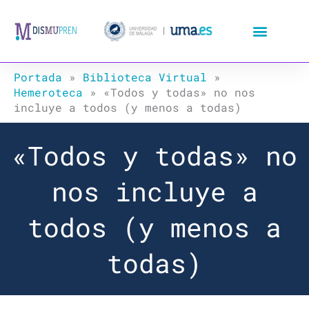
Ir
al
contenido
Portada
»
Biblioteca Virtual
»
Hemeroteca
»
«Todos y todas» no nos
incluye a todos (y menos a todas)
«Todos y todas» no
nos incluye a
todos (y menos a
todas)