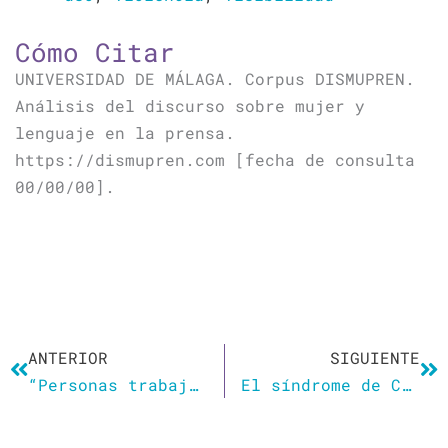
Cómo Citar
UNIVERSIDAD DE MÁLAGA. Corpus DISMUPREN.
Análisis del discurso sobre mujer y
lenguaje en la prensa.
https://dismupren.com [fecha de consulta
00/00/00].
Ant
Si
ANTERIOR
SIGUIENTE
“Personas trabajadoras”
El síndrome de Calimero: quejarse como una forma de ser y relacionarse