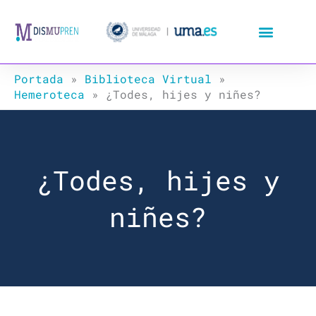
Ir
al
contenido
Portada
»
Biblioteca Virtual
»
Hemeroteca
»
¿Todes, hijes y niñes?
¿Todes, hijes y
niñes?