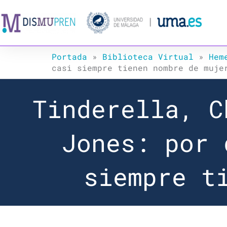
Ir
al
contenido
Portada
»
Biblioteca Virtual
»
Hem
casi siempre tienen nombre de muje
Tinderella, C
Jones: por 
siempre t