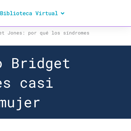
Biblioteca Virtual
et Jones: por qué los síndromes
o Bridget
es casi
mujer