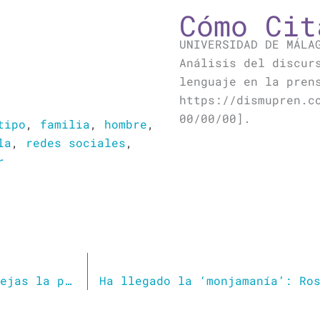
Cómo Cit
UNIVERSIDAD DE MÁLA
Análisis del discur
lenguaje en la pren
https://dismupren.c
00/00/00].
tipo
,
familia
,
hombre
,
la
,
redes sociales
,
r
Síndrome de La Oreja de Van Gogh: cuando dejas la puerta abierta a un amor pasado que te marcó