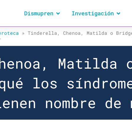
Dismupren
Investigación
eroteca
»
Tinderella, Chenoa, Matilda o Bridg
r
henoa, Matilda 
qué los síndrom
ienen nombre de 