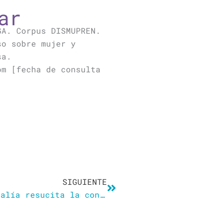
ar
GA. Corpus DISMUPREN.
so sobre mujer y
sa.
om [fecha de consulta
Siguiente
SIGUIENTE
Ha llegado la ‘monjamanía’: Rosalía resucita la controvertida fiebre por el convento