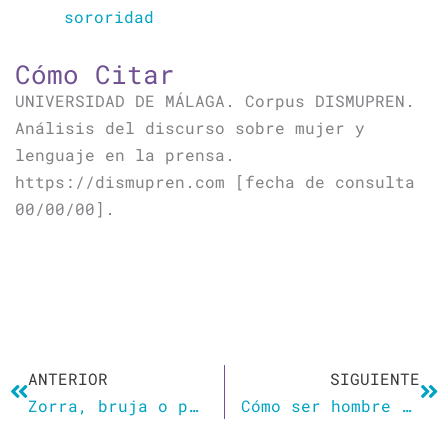
sororidad
Cómo Citar
UNIVERSIDAD DE MÁLAGA. Corpus DISMUPREN.
Análisis del discurso sobre mujer y
lenguaje en la prensa.
https://dismupren.com [fecha de consulta
00/00/00].
Ant
Si
ANTERIOR
SIGUIENTE
Zorra, bruja o perra: el lenguaje sexista sigue en el diccionario
Cómo ser hombre en la nueva era del feminismo