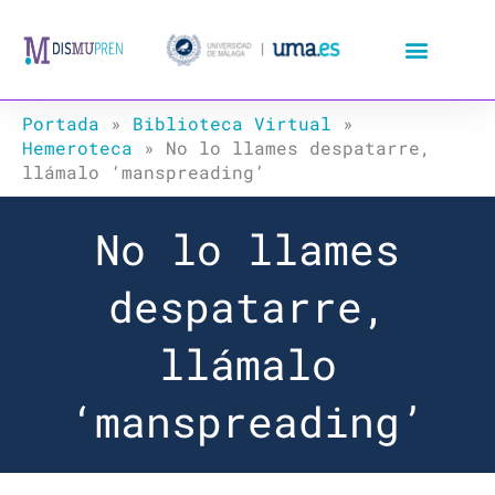
Ir
al
contenido
Portada
»
Biblioteca Virtual
»
Hemeroteca
»
No lo llames despatarre,
llámalo ‘manspreading’
No lo llames
despatarre,
llámalo
‘manspreading’