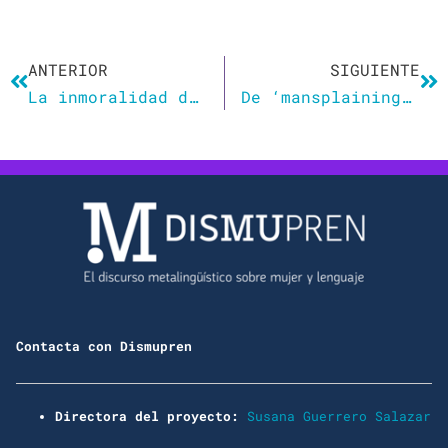
Ant
Si
ANTERIOR
SIGUIENTE
La inmoralidad del lenguaje no sexista
De ‘mansplaining’ a ‘male-gaze’, éstas son las palabras que definen al sexismo
Contacta con Dismupren
Directora del proyecto:
Susana Guerrero Salazar