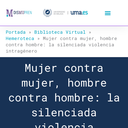
Ir
al
contenido
Portada
»
Biblioteca Virtual
»
Hemeroteca
»
Mujer contra mujer, hombre
contra hombre: la silenciada violencia
intragénero
Mujer contra
mujer, hombre
contra hombre: la
silenciada
violencia