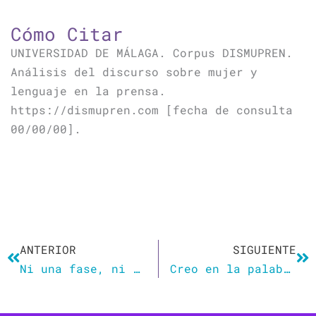
Cómo Citar
UNIVERSIDAD DE MÁLAGA. Corpus DISMUPREN.
Análisis del discurso sobre mujer y
lenguaje en la prensa.
https://dismupren.com [fecha de consulta
00/00/00].
Ant
Si
ANTERIOR
SIGUIENTE
Ni una fase, ni una moda: la bisexualidad sale del armario gracias a las mujeres que hablan de ello
Creo en la palabra buena