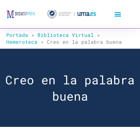
Ir
al
contenido
Portada
»
Biblioteca Virtual
»
Hemeroteca
»
Creo en la palabra buena
Creo en la palabra
buena