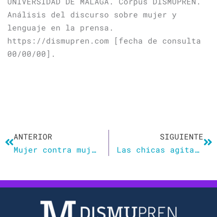
UNIVERSIDAD DE MÁLAGA. Corpus DISMUPREN.
Análisis del discurso sobre mujer y
lenguaje en la prensa.
https://dismupren.com [fecha de consulta
00/00/00].
Ant
Si
ANTERIOR
SIGUIENTE
Mujer contra mujer, hombre contra hombre: la silenciada violencia intragénero
Las chicas agitan el ‘furor bi’: «Las experiencias con algunos hombres te dejan agotada. A veces es como tener un hijo»