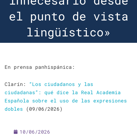
innecesario desde
el punto de vista
lingüístico»
En prensa panhispánica:
Clarín:
“Los ciudadanos y las
ciudadanas”: qué dice la Real Academia
Española sobre el uso de las expresiones
dobles
(09/06/2026)
10/06/2026