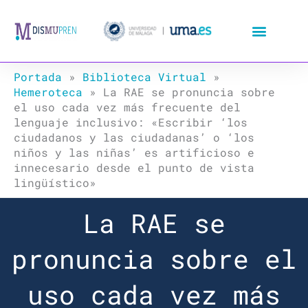
Ir
al
contenido
Portada
»
Biblioteca Virtual
»
Hemeroteca
»
La RAE se pronuncia sobre
el uso cada vez más frecuente del
lenguaje inclusivo: «Escribir ‘los
ciudadanos y las ciudadanas’ o ‘los
niños y las niñas’ es artificioso e
innecesario desde el punto de vista
lingüístico»
La RAE se
pronuncia sobre el
uso cada vez más