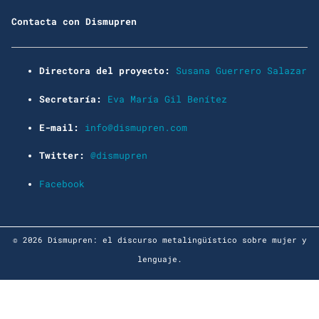
Contacta con Dismupren
Directora del proyecto:
Susana Guerrero Salazar
Secretaría:
Eva María Gil Benítez
E-mail:
info@dismupren.com
Twitter:
@dismupren
Facebook
© 2026 Dismupren: el discurso metalingüístico sobre mujer y
lenguaje.